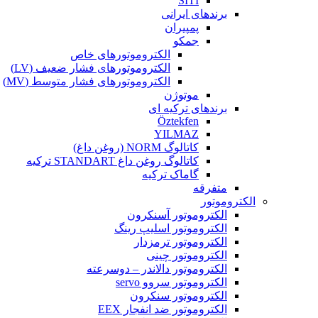
SITI
برندهای ایرانی
پمپیران
جمکو
الکتروموتورهای خاص
الکتروموتورهای فشار ضعیف (LV)
الکتروموتورهای فشار متوسط (MV)
موتوژن
برندهای ترکیه ای
Öztekfen
YILMAZ
کاتالوگ NORM (روغن داغ)
کاتالوگ روغن داغ STANDART ترکیه
گاماک ترکیه
متفرقه
الکتروموتور
الکتروموتور آسنکرون
الکتروموتور اسلیپ رینگ
الکتروموتور ترمزدار
الکتروموتور چینی
الکتروموتور دالاندر – دوسرعته
الکتروموتور سروو servo
الکتروموتور سنکرون
الکتروموتور ضد انفجار EEX