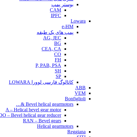
بوستر پمپ
CAM
IPFC
Lowara
e-HM
پمپ های یک طبقه
AG, JEC
BG
CEA, CA
CO
FH
P, PAB, PSA
SH
SP
کاتالوگ فارسی لوورا LOWARA
ABB
VEM
Bonfiglioli
Bevel helical gearmotors &…
A – Helical bevel gear motor
O – Bevel helical gear reducer
RAN – Bevel gears
Helical gearmotors
Reggiana