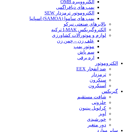
الکتروویبره OMB
پمپ های دیافراگمی
الکتروموتور ترمزدار SEW
پمپ های ساموا (SAMOA) اسپانیا
بالابرهای صنعتی نیرکو
الکتروگیربکس I-MAK ترکیه
لوازم و موتورآلات کشاورزی
علف زن – چمن زن
موتور پمپ
سم پاش
اره برقی
الکتروموتور
ضد انفجار EEX
ترمزدار
سنکرون
آسنکرون
گیربکس
شافت مستقیم
حلزونی
کرانویل پینیون
آویز
خورشیدی
دور متغیر
سایر موارد