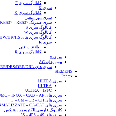
کاتالوگ سری F
سری K
کاتالوگ سری K
سری دور متغیر
سری ضدزنگ KES37 – RES37
کاتالوگ سری S
کاتالوگ سری W
کاتالوگ سری های HW/HK/HS
سری R
اطلاعات فنی
کاتالوگ سری R
سری x
موتورهای AC
سری های DRE/DRS/DRP/DRL
SIEMENS
Pentax
سری ULTRA
ULTRA
ULTRA – IPFC
سری های CAM – JMC – INOX – CAB – AP –…
سری های CM – CR – CH –…
سری های CM NORMALIZZATE – CA/CAT…
کاتالوگ فارسی الکتروپمپ پنتاکس
سری های 3S – 4PS – 4S…