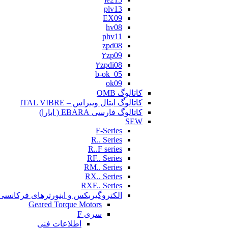
plv13
EX09
hv08
phv11
zpd08
۲zp09
۲zpdi08
b-ok_05
ok09
کاتالوگ OMB
کاتالوگ ایتال ویبراس – ITAL VIBRE
کاتالوگ فارسی EBARA ( ابارا)
SEW
F-Series
R.. Series
R..F series
RF.. Series
RM.. Series
RX.. Series
RXF.. Series
الکتروگیربکس و اینورترهای فرکانسی
Geared Torque Motors
سری F
اطلاعات فنی