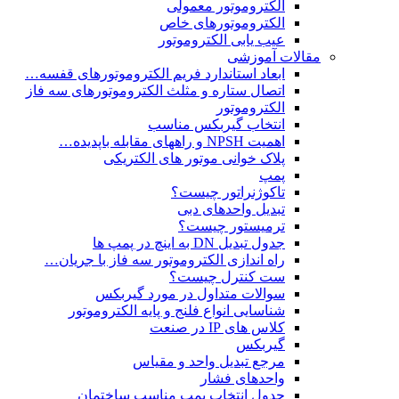
الکتروموتور معمولی
الکتروموتورهای خاص
عیب یابی الکتروموتور
مقالات آموزشی
ابعاد استاندارد فریم الکتروموتورهای قفسه…
اتصال ستاره و مثلث الکتروموتورهای سه فاز
الکتروموتور
انتخاب گیربکس مناسب
اهمیت NPSH و راههای مقابله باپدیده…
پلاک خوانی موتور های الکتریکی
پمپ
تاکوژنراتور چیست؟
تبدیل واحدهای دبی
ترمیستور چیست؟
جدول تبدیل DN به اینچ در پمپ ها
راه اندازی الکتروموتور سه فاز با جریان…
ست کنترل چیست؟
سوالات متداول در مورد گیربکس
شناسایی انواع فلنج و پایه الکتروموتور
کلاس های IP در صنعت
گیربکس
مرجع تبدیل واحد و مقیاس
واحدهای فشار
جدول انتخاب پمپ مناسب ساختمان