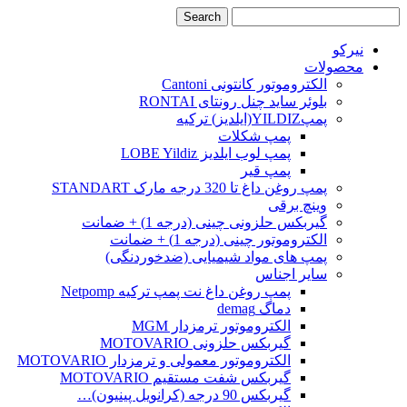
نیرکو
محصولات
الکتروموتور کانتونی Cantoni
بلوئر ساید چنل رونتای RONTAI
پمپYILDIZ(ایلدیز) ترکیه
پمپ شکلات
پمپ لوب ایلدیز LOBE Yildiz
پمپ قیر
پمپ روغن داغ تا 320 درجه مارک STANDART
وینچ برقی
گیربکس حلزونی چینی (درجه 1) + ضمانت
الکتروموتور چینی (درجه 1) + ضمانت
پمپ های مواد شیمیایی (ضدخوردنگی)
سایر اجناس
پمپ روغن داغ نت پمپ ترکیه Netpomp
دماگ demag
الکتروموتور ترمزدار MGM
گیربکس حلزونی MOTOVARIO
الکتروموتور معمولی و ترمزدار MOTOVARIO
گیربکس شفت مستقیم MOTOVARIO
گیربکس 90 درجه (کرانویل پینیون)…