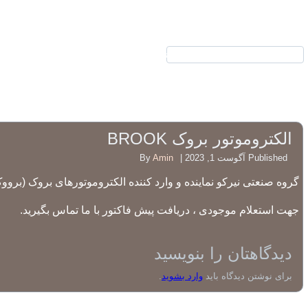
نیرکو
محصولات
الکتروموتور بروک BROOK
Published
آگوست 1, 2023
|
Amin
By
گروه صنعتی نیرکو نماینده و وارد کننده الکتروموتورهای بروک (برووک) BROOK در ای
جهت استعلام موجودی ، دریافت پیش فاکتور با ما تماس بگیرید.
دیدگاهتان را بنویسید
برای نوشتن دیدگاه باید
وارد بشوید
.