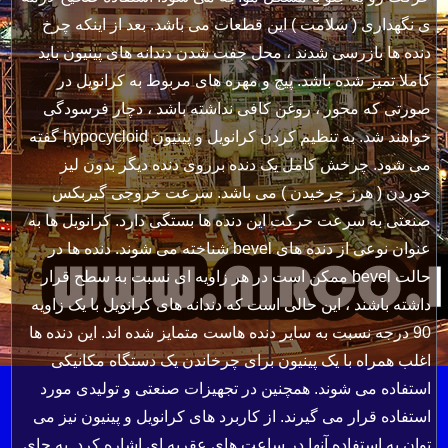
ی نگهداری ( سلامت ) این قطعات می باشد. بعد از اینکه چرخ
دنده ها بازرسی شدند ، محل جفت شدن دندانه های پینیون باید
کاملا تمیز شده باشد. پیچ و مهره های مربوط به کرانویل در
صورتی که محور ، روغن کافی نداشته باشد ، دچار فرسودگی
خواهند شد. به تنظیم کردن کرانویل و پینیون hypocycloid گفته
می شود. چرخش کامل یک دنده برروی دنده دیگر بدون لیز
خوردن ( هرز چرخیدن ) می باشد. سرعت خروجی گیربکس
صنعتی به سرعت حرکت این دنده ها بستگی دارد. کرانویل ها به
عنوان نوعی از دنده های bevel شناخته می شوند. دنده ها در
حالت bevel ممکن است در هر زاویه ای نسبت به سطح قرار
داشته باشند ، این حالی است که دندانه های کرانویل با یک زاویه
90 درجه نسبت به سایر دنده هاست متمایز شده اند. این دنده ها
اغلب همراه با یک پینیون برای چرخاندن یک دستگاه مکانیکی
استفاده می شوند. همچنین در تجهیزات صنعتی و تولیدی مورد
استفاده قرار می گیرند. از کاربرد های کرانویل و پینیون نیز می
توان به استفاده آنها در ساعت های عقربه ای اشاره کرد. به جای