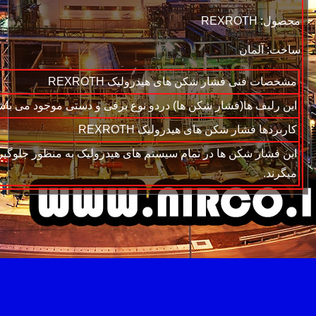
محصول: REXROTH
ساخت: آلمان
مشخصات فنی فشار شكن های هیدرولیک REXROTH
این رلیف ها(فشار شکن ها) دردو نوع برقی و دستی موجود می باش
کاربردها فشار شكن های هیدرولیک REXROTH
این فشار شکن ها در تمام سیستم های هیدرولیک به منظور جلوگیری
میگرند.