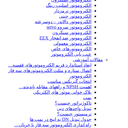
الکتروموتور اسلیپ رینگ
الکتروموتور ترمزدار
الکتروموتور چینی
الکتروموتور دالاندر – دوسرعته
الکتروموتور سروو servo
الکتروموتور سنکرون
الکتروموتور ضد انفجار EEX
الکتروموتور معمولی
الکتروموتورهای خاص
عیب یابی الکتروموتور
مقالات آموزشی
ابعاد استاندارد فریم الکتروموتورهای قفسه…
اتصال ستاره و مثلث الکتروموتورهای سه فاز
الکتروموتور
انتخاب گیربکس مناسب
اهمیت NPSH و راههای مقابله باپدیده…
پلاک خوانی موتور های الکتریکی
پمپ
تاکوژنراتور چیست؟
تبدیل واحدهای دبی
ترمیستور چیست؟
جدول تبدیل DN به اینچ در پمپ ها
راه اندازی الکتروموتور سه فاز با جریان…