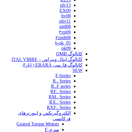
plv13
EX09
hv08
phv11
zpd08
۲zp09
۲zpdi08
b-ok_05
ok09
کاتالوگ OMB
کاتالوگ ایتال ویبراس – ITAL VIBRE
کاتالوگ فارسی EBARA ( ابارا)
SEW
F-Series
R.. Series
R..F series
RF.. Series
RM.. Series
RX.. Series
RXF.. Series
الکتروگیربکس و اینورترهای
فرکانسی
Geared Torque Motors
سری F