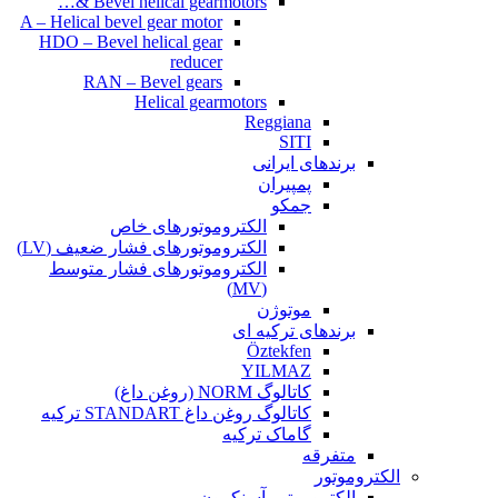
Bevel helical gearmotors &…
A – Helical bevel gear motor
HDO – Bevel helical gear
reducer
RAN – Bevel gears
Helical gearmotors
Reggiana
SITI
برندهای ایرانی
پمپیران
جمکو
الکتروموتورهای خاص
الکتروموتورهای فشار ضعیف (LV)
الکتروموتورهای فشار متوسط
(MV)
موتوژن
برندهای ترکیه ای
Öztekfen
YILMAZ
کاتالوگ NORM (روغن داغ)
کاتالوگ روغن داغ STANDART ترکیه
گاماک ترکیه
متفرقه
الکتروموتور
الکتروموتور آسنکرون