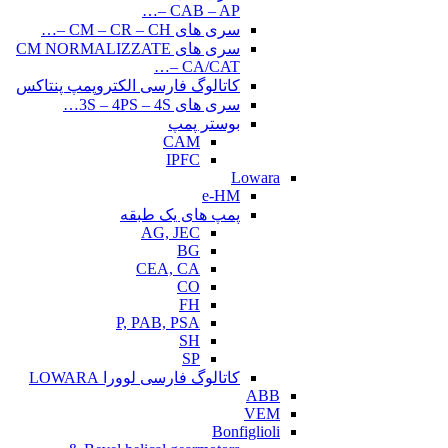
CAB – AP –…
سری های CM – CR – CH –…
سری های CM NORMALIZZATE
– CA/CAT…
کاتالوگ فارسی الکتروپمپ پنتاکس
سری های 3S – 4PS – 4S…
بوستر پمپ
CAM
IPFC
Lowara
e-HM
پمپ های یک طبقه
AG, JEC
BG
CEA, CA
CO
FH
P, PAB, PSA
SH
SP
کاتالوگ فارسی لوورا LOWARA
ABB
VEM
Bonfiglioli