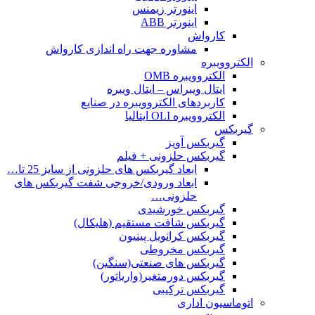
اینورتر زیمنس
اینورتر ABB
کارواش
مشاوره جهت راه اندازی کارواش
الکتروویبره
الکتروویبره OMB
ایتال ویبراس – ایتال ویبره
کاربردهای الکتروویبره در صنایع
الکتروویبره OLI ایتالیا
گیربکس
گیربکس آویز
گیربکس حلزونی + فیلم
ابعاد گیربکس های حلزونی از سایز 25 تا…
ابعاد ورودی/خروجی شفت گیربکس های
حلزونی…
گیربکس خورشیدی
گیربکس شافت مستقیم (هلیکال)
گیربکس کرانویل پینیون
گیربکس مخروطی
گیربکس های صنعتی(سنگین)
گیربکس دورمتغیر(واریاتور)
گیربکس ترکیبی
اتوماسیون اداری