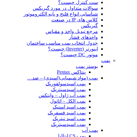
ست کنترل چیست؟
سوالات متداول در مورد گیربکس
شناسایی انواع فلنج و پایه الکتروموتور
کلاس های IP در صنعت
گیربکس
مرجع تبدیل واحد و مقیاس
واحدهای فشار
جدول انتخاب پمپ مناسب ساختمان
اینورتر (Inverter) چیست؟
موتور DC چیست؟
پمپ
بوستر پمپ
پنتاکس Pentax
پمپ (مواد شیمیایی(اسیدی) – ضد…
پمپ اسیدسولفوریک
پمپ اسیدسیتریک
پمپ آب ژاول – وایتکس
پمپ الکل – اتانول
پمپ اسید استیک
پمپ اسید فسفریک
پمپ اسید نیتریک
پمپ اسیدسیتریک
پمپ آب
پمپ CS ایتالیا