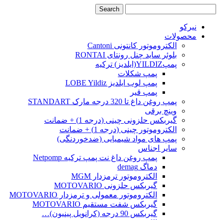
نیرکو
محصولات
الکتروموتور کانتونی Cantoni
بلوئر ساید چنل رونتای RONTAI
پمپYILDIZ(ایلدیز) ترکیه
پمپ شکلات
پمپ لوب ایلدیز LOBE Yildiz
پمپ قیر
پمپ روغن داغ تا 320 درجه مارک STANDART
وینچ برقی
گیربکس حلزونی چینی (درجه 1) + ضمانت
الکتروموتور چینی (درجه 1) + ضمانت
پمپ های مواد شیمیایی (ضدخوردنگی)
سایر اجناس
پمپ روغن داغ نت پمپ ترکیه Netpomp
دماگ demag
الکتروموتور ترمزدار MGM
گیربکس حلزونی MOTOVARIO
الکتروموتور معمولی و ترمزدار MOTOVARIO
گیربکس شفت مستقیم MOTOVARIO
گیربکس 90 درجه (کرانویل پینیون)…