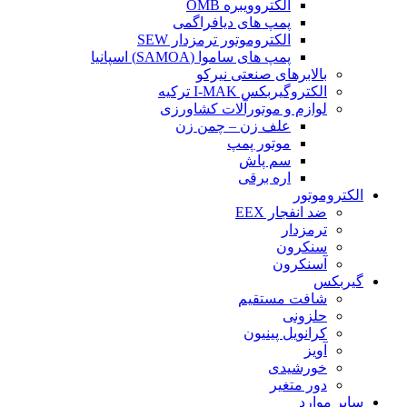
الکتروویبره OMB
پمپ های دیافراگمی
الکتروموتور ترمزدار SEW
پمپ های ساموا (SAMOA) اسپانیا
بالابرهای صنعتی نیرکو
الکتروگیربکس I-MAK ترکیه
لوازم و موتورآلات کشاورزی
علف زن – چمن زن
موتور پمپ
سم پاش
اره برقی
الکتروموتور
ضد انفجار EEX
ترمزدار
سنکرون
آسنکرون
گیربکس
شافت مستقیم
حلزونی
کرانویل پینیون
آویز
خورشیدی
دور متغیر
سایر موارد