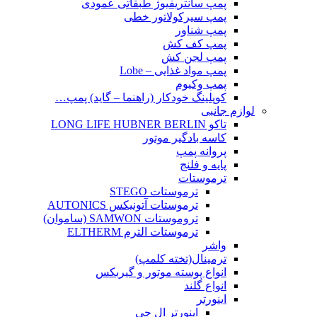
پمپ سانتریفیوژ طبقاتی عمودی
پمپ سیرکولاتور خطی
پمپ شناور
پمپ کف کش
پمپ لجن کش
پمپ مواد غذایی – Lobe
پمپ وکیوم
کوپلینگ خودکار (راهنما – گاید) پمپ…
لوازم جانبی
تاکو LONG LIFE HUBNER BERLIN
کاسه بادگیر موتور
پروانه پمپ
پایه و فلنج
ترموستات
ترموستات STEGO
ترموستات آتونیکس AUTONICS
تروموستات SAMWON (ساموان)
ترموستات الترم ELTHERM
واشر
ترمینال(تخته کلمپ)
انواع پوسته موتور و گیربکس
انواع گلند
اینورتر
اینورتر ال جی