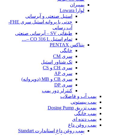
پمپیران
لوارا Lowara
استیل صنعتی و آبرسانی
چدنی با پروانه استیل سری FHE-
آب رسانی
طبقاتی SV – آبرسانی صنعتی
تمام استیل CO 316 L –…
پنتاکس PENTAX
خانگی
سری CM
تک شناور استیل
سری CH و CS
سری AP
سری CB و MB (دوپروانه)
سری DP
کنترلر دور پمپ
پمپ آب و فاضلاب
پمپ پیستونی
پمپ تزریق Dosing Pump
پمپ خانگی
پمپ دنده ای
پمپ روغن داغ
پمپ روغن داغ استاندارت Standart