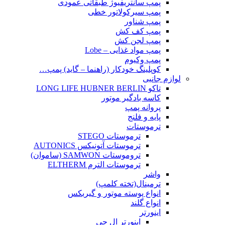
پمپ سانتریفیوژ طبقاتی عمودی
پمپ سیرکولاتور خطی
پمپ شناور
پمپ کف کش
پمپ لجن کش
پمپ مواد غذایی – Lobe
پمپ وکیوم
کوپلینگ خودکار (راهنما – گاید) پمپ…
لوازم جانبی
تاکو LONG LIFE HUBNER BERLIN
کاسه بادگیر موتور
پروانه پمپ
پایه و فلنج
ترموستات
ترموستات STEGO
ترموستات آتونیکس AUTONICS
تروموستات SAMWON (ساموان)
ترموستات الترم ELTHERM
واشر
ترمینال(تخته کلمپ)
انواع پوسته موتور و گیربکس
انواع گلند
اینورتر
اینورتر ال جی