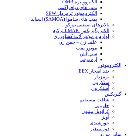
الکتروویبره OMB
پمپ های دیافراگمی
الکتروموتور ترمزدار SEW
پمپ های ساموا (SAMOA) اسپانیا
بالابرهای صنعتی نیرکو
الکتروگیربکس I-MAK ترکیه
لوازم و موتورآلات کشاورزی
علف زن – چمن زن
موتور پمپ
سم پاش
اره برقی
الکتروموتور
ضد انفجار EEX
ترمزدار
سنکرون
آسنکرون
گیربکس
شافت مستقیم
حلزونی
کرانویل پینیون
آویز
خورشیدی
دور متغیر
سایر موارد