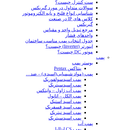
ست کنترل چیست؟
سوالات متداول در مورد گیربکس
شناسایی انواع فلنج و پایه الکتروموتور
کلاس های IP در صنعت
گیربکس
مرجع تبدیل واحد و مقیاس
واحدهای فشار
جدول انتخاب پمپ مناسب ساختمان
اینورتر (Inverter) چیست؟
موتور DC چیست؟
پمپ
بوستر پمپ
پنتاکس Pentax
پمپ (مواد شیمیایی(اسیدی) – ضد…
پمپ اسیدسولفوریک
پمپ اسیدسیتریک
پمپ آب ژاول – وایتکس
پمپ الکل – اتانول
پمپ اسید استیک
پمپ اسید فسفریک
پمپ اسید نیتریک
پمپ اسیدسیتریک
پمپ آب
پمپ CS ایتالیا