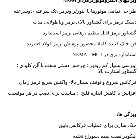
ویژگیهای الکتروموتورترمزدار MGM
طراحی تمامی موتورها با اینورتر وترمز ،تک سرعته -دوسرعته
دیسک ترمز برای گشتاور بالای ترمز ویاطولانی مدت
گشتاور ترمز قابل تنظیم ،رهایی ترمز استاندارد
فن خنک کننده کاملا محصور ،پوشش ترمز فولاد فشرده
استاندارد برق در NEMA – MG1
اینرسی بسیار کم روتور ؛ چرخش دستی شفت با آلن کلیدی ؛
گشتاور استارت بالا
فرکانس شروع و توقف بسیار بالا- واکنش سریع ترمز زمان
افزایش یا کاهش اندازه فلنج ؛ مناسب برای نصب در هر موقعیت
ویژگی ها:
خنک سازی برای عملیات فرکانس پایین
اینکودر نصب شده ،سوراخ تخلیه