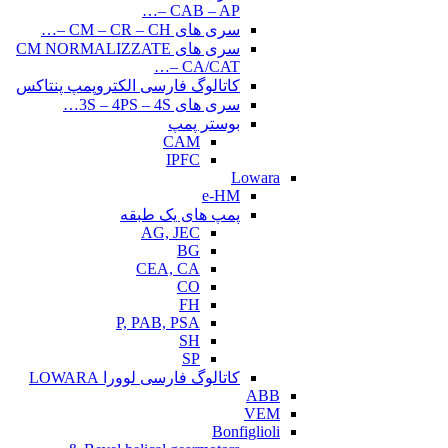
CAB – AP –…
سری های CM – CR – CH –…
سری های CM NORMALIZZATE
– CA/CAT…
کاتالوگ فارسی الکتروپمپ پنتاکس
سری های 3S – 4PS – 4S…
بوستر پمپ
CAM
IPFC
Lowara
e-HM
پمپ های یک طبقه
AG, JEC
BG
CEA, CA
CO
FH
P, PAB, PSA
SH
SP
کاتالوگ فارسی لوورا LOWARA
ABB
VEM
Bonfiglioli