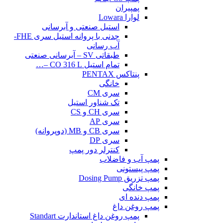
پمپیران
لوارا Lowara
استیل صنعتی و آبرسانی
چدنی با پروانه استیل سری FHE-
آب رسانی
طبقاتی SV – آبرسانی صنعتی
تمام استیل CO 316 L –…
پنتاکس PENTAX
خانگی
سری CM
تک شناور استیل
سری CH و CS
سری AP
سری CB و MB (دوپروانه)
سری DP
کنترلر دور پمپ
پمپ آب و فاضلاب
پمپ پیستونی
پمپ تزریق Dosing Pump
پمپ خانگی
پمپ دنده ای
پمپ روغن داغ
پمپ روغن داغ استاندارت Standart