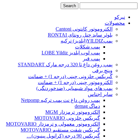
نیرکو
محصولات
الکتروموتور کانتونی Cantoni
بلوئر ساید چنل رونتای RONTAI
پمپYILDIZ(ایلدیز) ترکیه
پمپ شکلات
پمپ لوب ایلدیز LOBE Yildiz
پمپ قیر
پمپ روغن داغ تا 320 درجه مارک STANDART
وینچ برقی
گیربکس حلزونی چینی (درجه 1) + ضمانت
الکتروموتور چینی (درجه 1) + ضمانت
پمپ های مواد شیمیایی (ضدخوردنگی)
سایر اجناس
پمپ روغن داغ نت پمپ ترکیه Netpomp
دماگ demag
الکتروموتور ترمزدار MGM
گیربکس حلزونی MOTOVARIO
الکتروموتور معمولی و ترمزدار MOTOVARIO
گیربکس شفت مستقیم MOTOVARIO
گیربکس 90 درجه (کرانویل پینیون)…