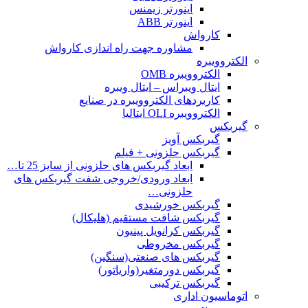
اینورتر زیمنس
اینورتر ABB
کارواش
مشاوره جهت راه اندازی کارواش
الکتروویبره
الکتروویبره OMB
ایتال ویبراس – ایتال ویبره
کاربردهای الکتروویبره در صنایع
الکتروویبره OLI ایتالیا
گیربکس
گیربکس آویز
گیربکس حلزونی + فیلم
ابعاد گیربکس های حلزونی از سایز 25 تا…
ابعاد ورودی/خروجی شفت گیربکس های
حلزونی…
گیربکس خورشیدی
گیربکس شافت مستقیم (هلیکال)
گیربکس کرانویل پینیون
گیربکس مخروطی
گیربکس های صنعتی(سنگین)
گیربکس دورمتغیر(واریاتور)
گیربکس ترکیبی
اتوماسیون اداری