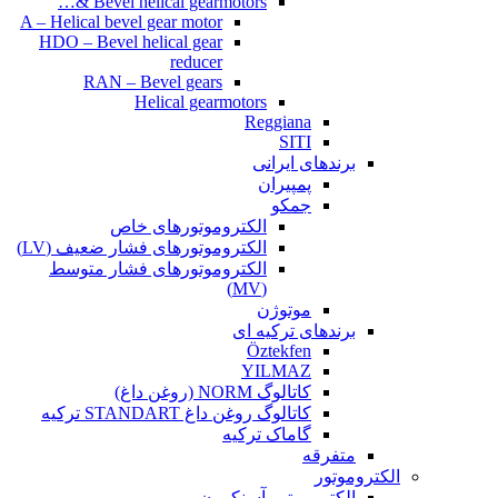
Bevel helical gearmotors &…
A – Helical bevel gear motor
HDO – Bevel helical gear
reducer
RAN – Bevel gears
Helical gearmotors
Reggiana
SITI
برندهای ایرانی
پمپیران
جمکو
الکتروموتورهای خاص
الکتروموتورهای فشار ضعیف (LV)
الکتروموتورهای فشار متوسط
(MV)
موتوژن
برندهای ترکیه ای
Öztekfen
YILMAZ
کاتالوگ NORM (روغن داغ)
کاتالوگ روغن داغ STANDART ترکیه
گاماک ترکیه
متفرقه
الکتروموتور
الکتروموتور آسنکرون