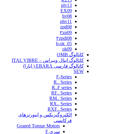
plv13
EX09
hv08
phv11
zpd08
۲zp09
۲zpdi08
b-ok_05
ok09
کاتالوگ OMB
کاتالوگ ایتال ویبراس – ITAL VIBRE
کاتالوگ فارسی EBARA ( ابارا)
SEW
F-Series
R.. Series
R..F series
RF.. Series
RM.. Series
RX.. Series
RXF.. Series
الکتروگیربکس و اینورترهای
فرکانسی
Geared Torque Motors
سری F