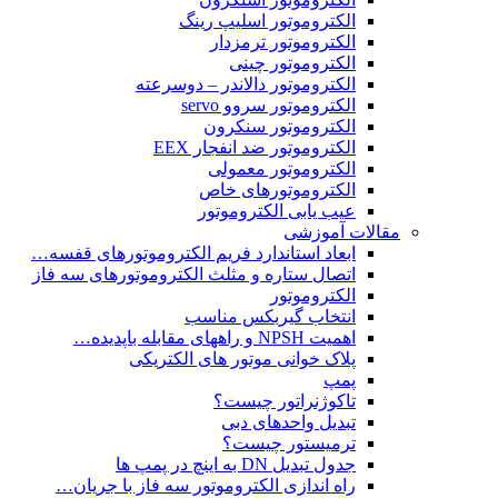
الکتروموتور اسلیپ رینگ
الکتروموتور ترمزدار
الکتروموتور چینی
الکتروموتور دالاندر – دوسرعته
الکتروموتور سروو servo
الکتروموتور سنکرون
الکتروموتور ضد انفجار EEX
الکتروموتور معمولی
الکتروموتورهای خاص
عیب یابی الکتروموتور
مقالات آموزشی
ابعاد استاندارد فریم الکتروموتورهای قفسه…
اتصال ستاره و مثلث الکتروموتورهای سه فاز
الکتروموتور
انتخاب گیربکس مناسب
اهمیت NPSH و راههای مقابله باپدیده…
پلاک خوانی موتور های الکتریکی
پمپ
تاکوژنراتور چیست؟
تبدیل واحدهای دبی
ترمیستور چیست؟
جدول تبدیل DN به اینچ در پمپ ها
راه اندازی الکتروموتور سه فاز با جریان…