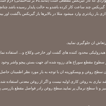
دی که کار گیربکس مقطعی است (مانند:بالا بر ساختمانی) لازم است ک
که گیربکس چند ساعت کار کرده باشدو به حالت پایدار رسیده باشد.چنان
 بار زیادتری وارد میشود مثلا در بالابرها یاز گیربکس باگشت اور بیشت
 پر نمایید.سطح روغن رادر فواصل مقطع بازرسی پس از 4000 هزار ساعت کاران را تعویض 