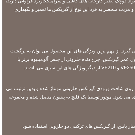
 مواد کوچک نظیر کارخانه های کاشی و سرامیککاربرد فراوانی دارند،
مزیت منحصر به فرد این نوع از گیربکس ها تعمیر و نگهداری
می گیرد. از مهم ترین ویژگی های این محصول می توان به برگشت
 عمر گیربکس، چرخ دنده حلزونی از جنس آلومینیوم برنز با
ده مارپیچ هستند که روی شافت ورودی گیربکس حلزونی مونتاژ شده و بدین ترتیب می
س حلزونی روغنکاری می شود. موتور توسط یک فلنچ به پینیون متصل شده و مجموعه