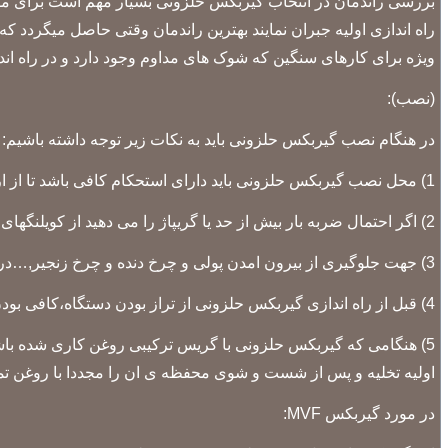
بررسی راندمان در انتخاب گیربکس حلزونی بسیار مهم است برای موار
راه اندازی اولیه جبران نمایند بهترین راندمان وقتی حاصل میگردد 
ویژه برای کارهای سنگین که شوک های مداوم وجود دارد و در راه اندازی
(نصب):
در هنگام نصب گیربکس حلزونی باید به نکات زیر توجه داشته باشیم:
1) محل نصب گیربکس حلزونی باید دارای استحکام کافی باشد تا از ارتعاش ان جلوگیری نمایید.
2) اگر احتمال ضربه بار بیش از حد یا گریپاژ را می دهید از کویلنگهای هیدرولیکی محدود کننده های گشت اور خارجی وکلاج و… استفاده نمایید.
3) جهت جلوگیری از بیرون امدن پولی و چرخ دنده و چرخ زنجیر,…در سطوح مقطع سوراخ های رزوه شده ای جهت بستن پیچو واشر وجود دارد.
4) قبل از راه اندازی گیربکس حلزونی از تراز بودن دستگاه،کافی بودن سطح روغن و ویسکوزیته ان با توجه به بار مورد نظر اطمینان حاصل نمایید.
اولیه تخلیه و پس از شست و شوی محفظه ی ان را مجددا با روغن تمیز و تا سطح نرمال
در مورد گیربکس MVF: