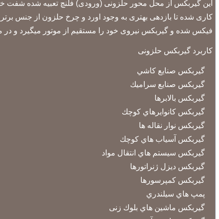
این گیربکس از محل محور حلزونی (ورودی) فلنچ تعبیه شده شفت خ
کاری شده تا بازدهی بهتری به وجود اورد و چرخ حلزون از جنس برتر
فیکس شده و گیربکس نیروی خود را مستقیم از موتور میگیرد و در مح
كاربرد گیربکس حلزونی
گیربکس صنايع كاشي
گیربکس صنایع سراميك
گیربکس بالابرها
گیربکس كانوايرهاي كوچك
گیربکس نوار نقاله ها
گیربکس آسياب هاي كوچك
گیربکس سيستم هاي انتقال مواد
گیربکس ديزل ژنراتورها
گیربکس كمپرسورها
پمپ هاي سيلندري
گیربکس ماشين هاي بلوك زنی