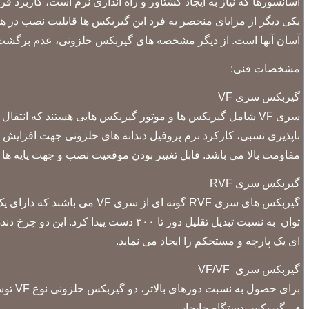
آسانسورها که نیاز به ایجاد گشتاور و راه اندازی نرم است، کاربرد ف
یکی دیگر از مزایای منحصر به فرد این گیربکس ها قابلیت نصب در 
آسان آنها است. از دیگر مشخصه های گیربکس حلزونی، عدم برگشت پذیری 
مشخصات فنی:
گیربکس سری VF
سری VF شامل گیربکس ها و موتور گیربکس هایی هستند که ان
ناپذیری نسبی، کارکرد نرم پروفیل دندانه های حلزونی جهت افزایش
مقاومت بالا می باشد. قابل تغییر بودن موقعیت نصب و جهت پایه ها به منظور سادگی نصب و راه 
گیربکس سری RVF
گیربکس های سری RVF گونه ا
توان به نسبت تبدیل تقلیل دور تا ۰۰
ای یک پارچه و مستحکم را ایجاد می نماید.
گیربکس سری VF/VF
برای حصول به نسبت دورهای بالاتر، دو گیربکس حلزونی نوع VF توسط فلنچ به هم مونتاژ شده اند. بهتر است جهت دسترسی به دورهای بسیار پایین، از گیربکس های ترکیبی دو حلزونی استفاده شود.
• گیربکس دستگاه جابجایی