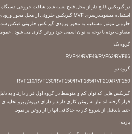
در گیربکس فلنج دار از محل فلنج تعبیه شده.شافت خروجی دستگاه
استفاده میشود.درسری MVF گیربکس حلزونی 
حلزونی موتور مستقیم به محور ورودی گیربکس حلزونی فیکس شده و 
متفاوت بوده با توجه به توان اسمی خود روغن کاری می شود . عموما 2 گروه گیربکس حلزونی به شرح زیر وجود دارد
گروه یک:
RVF44/RVF49/RVF62/RVF86
گروه دو:
RVF110/RVF130/RVF150/RVF185/RVF210/RVF250
گیربکس هایی که توان کم و متوسط در گروه اول قرار دارندو به دلیل 
قرار گرفته اند نیاز به روغن کاری دارند و دارای درپوش پرو تخلیه ی
حتما بایدقبل از شروع کار به حدکافی انها را از روغن پر نمود.
بازده: