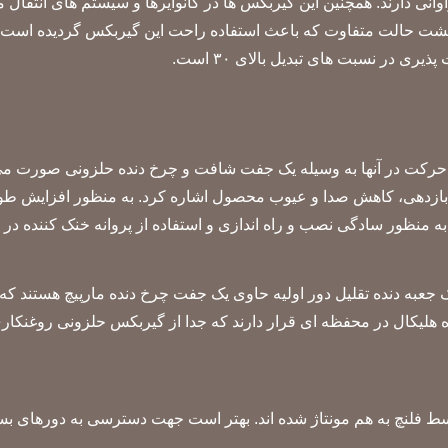
راوانی دارند. همچنین این گیربکس ها در کانوایرها و سیستم های انتقال
هشت حالت متفاوت که باعث استفاده راحت این گیربکس گردیده است و 
در نسبت های تبدیل بالای ۳۰ است.
تقال حرکت در آنها به وسیله یک جفت شافت و چرخ دنده حلزونی صورت 
 بازدهی، کاهش صدا و عیوب محصول اشاره کرد. به منظور افزایش طول
اندازی و استفاده از پروانه خنک کننده در VF250 و VF210 از دیگر ویژگی های این سری می باشند.
ی از سری VF می باشند که دارای یک جعبه دنده تقلیل دور اولیه حاوی یک جفت چرخ دن
۳ دست پیدا کرد. این دو چرخ دنده هلیکال در محفظه ای قرار دارند که جدا از گیربک