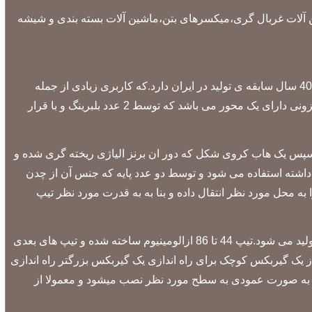
ین آلات غربال گری،میکسرهای بتن،ماشین آلات بسته بندی و شیشه
گیربکس حلزونی از یک پوسته ی حلزونی شکل از دو پایه یک هاب کروی شکل شافت و بلبرینگ تشکیل شده است.گیربکس حلزونی بیش از 40 سال سابقه ی تولید در ایران دارد.که کاربری زیادی از جمله
دستگاه های بسته بندی دستگاه های نانوایی فرسازی نوارهای نقاله و دیگر دستگاه ها را دارا میباشد.پوسته ی حلزونی شکل این گیربکس حلزونی دارای یک محور می باشد که توسط 2 عدد بلبرینگ و با قرار
ل سایش مقاومت بیشتری دار و سپس یک هاب کروی شکل که دور ان برنز الیاژی ریخته گری شده و
اشته استفاده می شود و توسط دو عدد پایه که جنس آن از چدن
حل مورد نظر انتقال داده و بنا به به قدرت مورد نظر تیپ
گیربکس های حلزونی از تیپ های 44 الی 25 ساخته می شوند و هرکدام از سری های مختلفی مانند RVF MVF/FC-VF/FC-MVF-VF/VF تولید می شود.تیپ 44 تا 86 ازالومینیوم ساخته شده و تیپ های بعدی
 یک گیربکس کوچک برای راه اندازی یک گیربکس بزرگتر راه اندازی
 به هم قابل تعویض هستند و بهتر هست از ترکیبی استفاده شود که دور کمتری داشته و در گیربکس سری پایه دار (VF) پایه به صورت عمودی به سطح مورد نظر نصب میشود و معمولا از