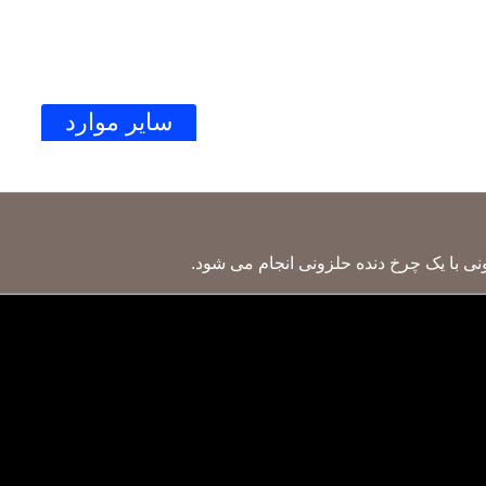
الکتروموتور
گیربکس
سایر موارد
ار
نی با یک چرخ دنده حلزونی انجام می شود.