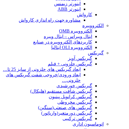
اینورتر زیمنس
اینورتر ABB
کارواش
مشاوره جهت راه اندازی کارواش
الکتروویبره
الکتروویبره OMB
ایتال ویبراس – ایتال ویبره
کاربردهای الکتروویبره در صنایع
الکتروویبره OLI ایتالیا
گیربکس
گیربکس آویز
گیربکس حلزونی + فیلم
ابعاد گیربکس های حلزونی از سایز 25 تا…
ابعاد ورودی/خروجی شفت گیربکس های
حلزونی…
گیربکس خورشیدی
گیربکس شافت مستقیم (هلیکال)
گیربکس کرانویل پینیون
گیربکس مخروطی
گیربکس های صنعتی(سنگین)
گیربکس دورمتغیر(واریاتور)
گیربکس ترکیبی
اتوماسیون اداری