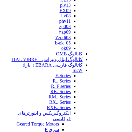
plv13
EX09
hv08
phv11
zpd08
۲zp09
۲zpdi08
b-ok_05
ok09
کاتالوگ OMB
کاتالوگ ایتال ویبراس – ITAL VIBRE
کاتالوگ فارسی EBARA ( ابارا)
SEW
F-Series
R.. Series
R..F series
RF.. Series
RM.. Series
RX.. Series
RXF.. Series
الکتروگیربکس و اینورترهای
فرکانسی
Geared Torque Motors
سری F