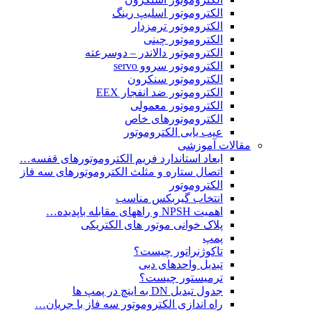
الکتروموتور اسلیپ رینگ
الکتروموتور ترمزدار
الکتروموتور چینی
الکتروموتور دالاندر – دوسرعته
الکتروموتور سروو servo
الکتروموتور سنکرون
الکتروموتور ضد انفجار EEX
الکتروموتور معمولی
الکتروموتورهای خاص
عیب یابی الکتروموتور
مقالات آموزشی
ابعاد استاندارد فریم الکتروموتورهای قفسه…
اتصال ستاره و مثلث الکتروموتورهای سه فاز
الکتروموتور
انتخاب گیربکس مناسب
اهمیت NPSH و راههای مقابله باپدیده…
پلاک خوانی موتور های الکتریکی
پمپ
تاکوژنراتور چیست؟
تبدیل واحدهای دبی
ترمیستور چیست؟
جدول تبدیل DN به اینچ در پمپ ها
راه اندازی الکتروموتور سه فاز با جریان…