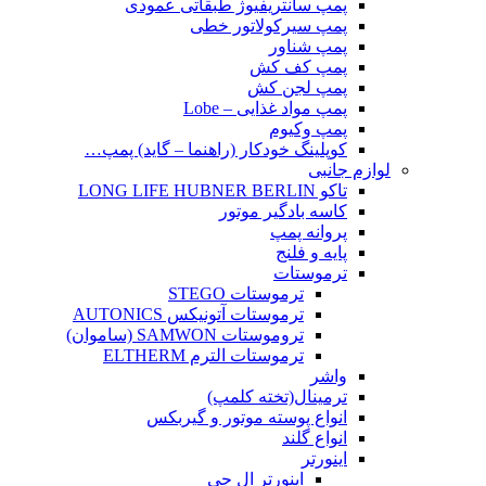
پمپ سانتریفیوژ طبقاتی عمودی
پمپ سیرکولاتور خطی
پمپ شناور
پمپ کف کش
پمپ لجن کش
پمپ مواد غذایی – Lobe
پمپ وکیوم
کوپلینگ خودکار (راهنما – گاید) پمپ…
لوازم جانبی
تاکو LONG LIFE HUBNER BERLIN
کاسه بادگیر موتور
پروانه پمپ
پایه و فلنج
ترموستات
ترموستات STEGO
ترموستات آتونیکس AUTONICS
تروموستات SAMWON (ساموان)
ترموستات الترم ELTHERM
واشر
ترمینال(تخته کلمپ)
انواع پوسته موتور و گیربکس
انواع گلند
اینورتر
اینورتر ال جی