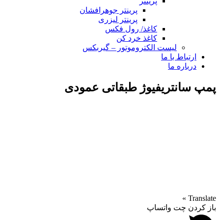
پرینتر
پرینتر جوهرافشان
پرینتر لیزری
کاغذ/ رول فکس
کاغذ خرد کن
لیست الکتروموتور – گیربکس
ارتباط با ما
درباره ما
پمپ سانتریفیوژ طبقاتی عمودی
پمپ های سانتریفیوژ با ارتفاع بالابری زیاد ( فشار قوی ) :
برای بالابری سیال در بیش از 40 متر بكار می روند . پمپ های فشار
قوی عموماً چند طبقه هستند زیرا یك پروانه تكی بسهولت نمی تواند
چنین فشار قوی را تولید نماید . این پمپ ها ، ممكن است افقی یا
عمودی باشند . ارتفاع بالابری به ازای هرطبقه پمپ در پمپ های سا
نتریفیوژ افقی معمولاً 30 تا 50 متر افزایش می یا بد . بنا بر این این
تعداد طبقات بستگی به فشار مورد نیاز دارد
Translate »
باز کردن چت واتساپ