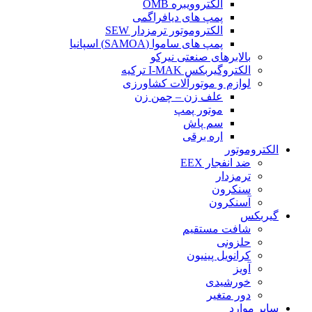
الکتروویبره OMB
پمپ های دیافراگمی
الکتروموتور ترمزدار SEW
پمپ های ساموا (SAMOA) اسپانیا
بالابرهای صنعتی نیرکو
الکتروگیربکس I-MAK ترکیه
لوازم و موتورآلات کشاورزی
علف زن – چمن زن
موتور پمپ
سم پاش
اره برقی
الکتروموتور
ضد انفجار EEX
ترمزدار
سنکرون
آسنکرون
گیربکس
شافت مستقیم
حلزونی
کرانویل پینیون
آویز
خورشیدی
دور متغیر
سایر موارد