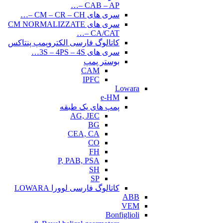
CAB – AP –…
سری های CM – CR – CH –…
سری های CM NORMALIZZATE
– CA/CAT…
کاتالوگ فارسی الکتروپمپ پنتاکس
سری های 3S – 4PS – 4S…
بوستر پمپ
CAM
IPFC
Lowara
e-HM
پمپ های یک طبقه
AG, JEC
BG
CEA, CA
CO
FH
P, PAB, PSA
SH
SP
کاتالوگ فارسی لوورا LOWARA
ABB
VEM
Bonfiglioli