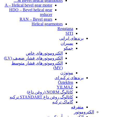
Bevel helical gearmotors &…
A – Helical bevel gear motor
HDO – Bevel helical gear
reducer
RAN – Bevel gears
Helical gearmotors
Reggiana
SITI
برندهای ایرانی
پمپیران
جمکو
الکتروموتورهای خاص
الکتروموتورهای فشار ضعیف (LV)
الکتروموتورهای فشار متوسط
(MV)
موتوژن
برندهای ترکیه ای
Öztekfen
YILMAZ
کاتالوگ NORM (روغن داغ)
کاتالوگ روغن داغ STANDART ترکیه
گاماک ترکیه
متفرقه
الکتروموتور
الکتروموتور آسنکرون