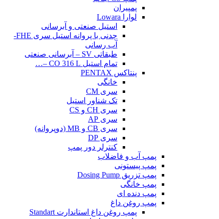
پمپیران
لوارا Lowara
استیل صنعتی و آبرسانی
چدنی با پروانه استیل سری FHE-
آب رسانی
طبقاتی SV – آبرسانی صنعتی
تمام استیل CO 316 L –…
پنتاکس PENTAX
خانگی
سری CM
تک شناور استیل
سری CH و CS
سری AP
سری CB و MB (دوپروانه)
سری DP
کنترلر دور پمپ
پمپ آب و فاضلاب
پمپ پیستونی
پمپ تزریق Dosing Pump
پمپ خانگی
پمپ دنده ای
پمپ روغن داغ
پمپ روغن داغ استاندارت Standart