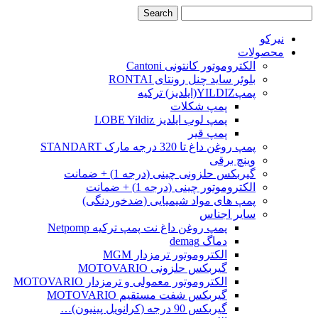
نیرکو
محصولات
الکتروموتور کانتونی Cantoni
بلوئر ساید چنل رونتای RONTAI
پمپYILDIZ(ایلدیز) ترکیه
پمپ شکلات
پمپ لوب ایلدیز LOBE Yildiz
پمپ قیر
پمپ روغن داغ تا 320 درجه مارک STANDART
وینچ برقی
گیربکس حلزونی چینی (درجه 1) + ضمانت
الکتروموتور چینی (درجه 1) + ضمانت
پمپ های مواد شیمیایی (ضدخوردنگی)
سایر اجناس
پمپ روغن داغ نت پمپ ترکیه Netpomp
دماگ demag
الکتروموتور ترمزدار MGM
گیربکس حلزونی MOTOVARIO
الکتروموتور معمولی و ترمزدار MOTOVARIO
گیربکس شفت مستقیم MOTOVARIO
گیربکس 90 درجه (کرانویل پینیون)…