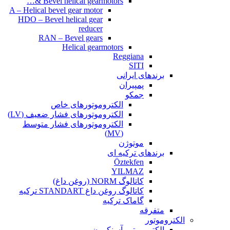
Bevel helical gearmotors &…
A – Helical bevel gear motor
HDO – Bevel helical gear
reducer
RAN – Bevel gears
Helical gearmotors
Reggiana
SITI
برندهای ایرانی
پمپیران
جمکو
الکتروموتورهای خاص
الکتروموتورهای فشار ضعیف (LV)
الکتروموتورهای فشار متوسط
(MV)
موتوژن
برندهای ترکیه ای
Öztekfen
YILMAZ
کاتالوگ NORM (روغن داغ)
کاتالوگ روغن داغ STANDART ترکیه
گاماک ترکیه
متفرقه
الکتروموتور
الکتروموتور آسنکرون