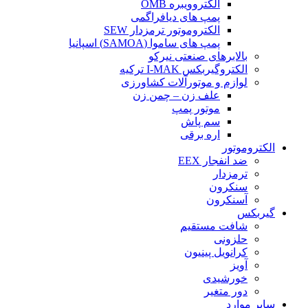
الکتروویبره OMB
پمپ های دیافراگمی
الکتروموتور ترمزدار SEW
پمپ های ساموا (SAMOA) اسپانیا
بالابرهای صنعتی نیرکو
الکتروگیربکس I-MAK ترکیه
لوازم و موتورآلات کشاورزی
علف زن – چمن زن
موتور پمپ
سم پاش
اره برقی
الکتروموتور
ضد انفجار EEX
ترمزدار
سنکرون
آسنکرون
گیربکس
شافت مستقیم
حلزونی
کرانویل پینیون
آویز
خورشیدی
دور متغیر
سایر موارد