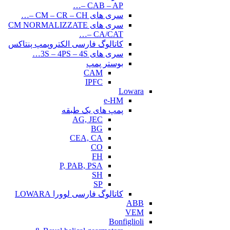
CAB – AP –…
سری های CM – CR – CH –…
سری های CM NORMALIZZATE
– CA/CAT…
کاتالوگ فارسی الکتروپمپ پنتاکس
سری های 3S – 4PS – 4S…
بوستر پمپ
CAM
IPFC
Lowara
e-HM
پمپ های یک طبقه
AG, JEC
BG
CEA, CA
CO
FH
P, PAB, PSA
SH
SP
کاتالوگ فارسی لوورا LOWARA
ABB
VEM
Bonfiglioli