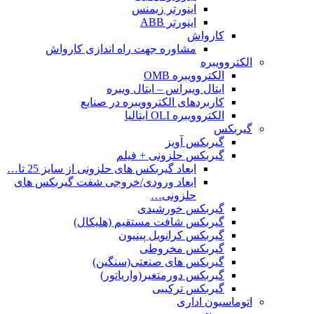
اینورتر زیمنس
اینورتر ABB
کارواش
مشاوره جهت راه اندازی کارواش
الکتروویبره
الکتروویبره OMB
ایتال ویبراس – ایتال ویبره
کاربردهای الکتروویبره در صنایع
الکتروویبره OLI ایتالیا
گیربکس
گیربکس آویز
گیربکس حلزونی + فیلم
ابعاد گیربکس های حلزونی از سایز 25 تا…
ابعاد ورودی/خروجی شفت گیربکس های
حلزونی…
گیربکس خورشیدی
گیربکس شافت مستقیم (هلیکال)
گیربکس کرانویل پینیون
گیربکس مخروطی
گیربکس های صنعتی(سنگین)
گیربکس دورمتغیر(واریاتور)
گیربکس ترکیبی
اتوماسیون اداری