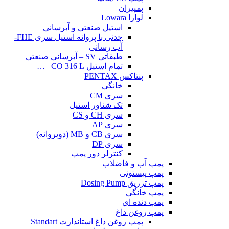
پمپیران
لوارا Lowara
استیل صنعتی و آبرسانی
چدنی با پروانه استیل سری FHE-
آب رسانی
طبقاتی SV – آبرسانی صنعتی
تمام استیل CO 316 L –…
پنتاکس PENTAX
خانگی
سری CM
تک شناور استیل
سری CH و CS
سری AP
سری CB و MB (دوپروانه)
سری DP
کنترلر دور پمپ
پمپ آب و فاضلاب
پمپ پیستونی
پمپ تزریق Dosing Pump
پمپ خانگی
پمپ دنده ای
پمپ روغن داغ
پمپ روغن داغ استاندارت Standart