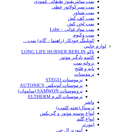
پمپ سانتریفیوژ طبقاتی عمودی
پمپ سیرکولاتور خطی
پمپ شناور
پمپ کف کش
پمپ لجن کش
پمپ مواد غذایی – Lobe
پمپ وکیوم
کوپلینگ خودکار (راهنما – گاید) پمپ…
لوازم جانبی
تاکو LONG LIFE HUBNER BERLIN
کاسه بادگیر موتور
پروانه پمپ
پایه و فلنج
ترموستات
ترموستات STEGO
ترموستات آتونیکس AUTONICS
تروموستات SAMWON (ساموان)
ترموستات الترم ELTHERM
واشر
ترمینال(تخته کلمپ)
انواع پوسته موتور و گیربکس
انواع گلند
اینورتر
اینورتر ال جی