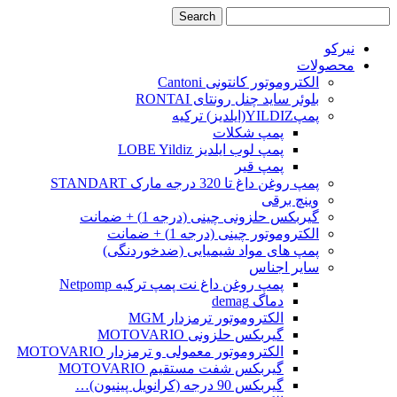
نیرکو
محصولات
الکتروموتور کانتونی Cantoni
بلوئر ساید چنل رونتای RONTAI
پمپYILDIZ(ایلدیز) ترکیه
پمپ شکلات
پمپ لوب ایلدیز LOBE Yildiz
پمپ قیر
پمپ روغن داغ تا 320 درجه مارک STANDART
وینچ برقی
گیربکس حلزونی چینی (درجه 1) + ضمانت
الکتروموتور چینی (درجه 1) + ضمانت
پمپ های مواد شیمیایی (ضدخوردنگی)
سایر اجناس
پمپ روغن داغ نت پمپ ترکیه Netpomp
دماگ demag
الکتروموتور ترمزدار MGM
گیربکس حلزونی MOTOVARIO
الکتروموتور معمولی و ترمزدار MOTOVARIO
گیربکس شفت مستقیم MOTOVARIO
گیربکس 90 درجه (کرانویل پینیون)…