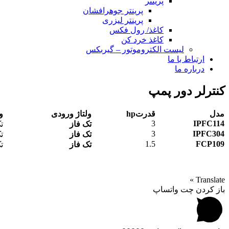
پرینتر
پرینتر جوهرافشان
پرینتر لیزری
کاغذ/ رول فکس
کاغذ خرد کن
لیست الکتروموتور – گیربکس
ارتباط با ما
درباره ما
کنترلر دور پمپ
مدل
قدرتhp
ولتاژ ورودی
و
3
IPFC114
تک فاز
ت
3
IPFC304
تک فاز
ت
1.5
FCP109
تک فاز
ت
Translate »
باز کردن چت واتساپ