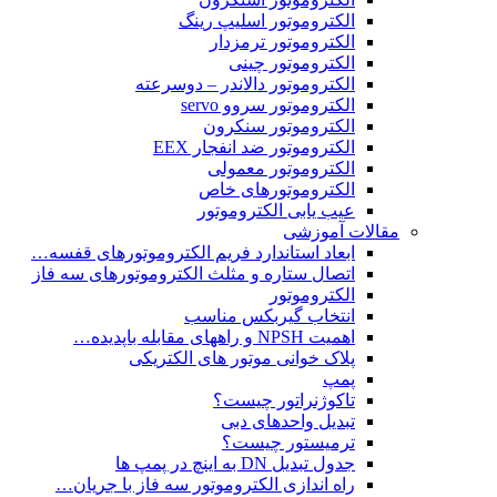
الکتروموتور اسلیپ رینگ
الکتروموتور ترمزدار
الکتروموتور چینی
الکتروموتور دالاندر – دوسرعته
الکتروموتور سروو servo
الکتروموتور سنکرون
الکتروموتور ضد انفجار EEX
الکتروموتور معمولی
الکتروموتورهای خاص
عیب یابی الکتروموتور
مقالات آموزشی
ابعاد استاندارد فریم الکتروموتورهای قفسه…
اتصال ستاره و مثلث الکتروموتورهای سه فاز
الکتروموتور
انتخاب گیربکس مناسب
اهمیت NPSH و راههای مقابله باپدیده…
پلاک خوانی موتور های الکتریکی
پمپ
تاکوژنراتور چیست؟
تبدیل واحدهای دبی
ترمیستور چیست؟
جدول تبدیل DN به اینچ در پمپ ها
راه اندازی الکتروموتور سه فاز با جریان…