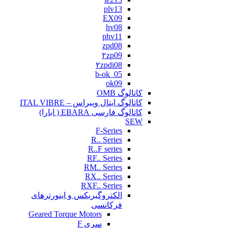
plv13
EX09
hv08
phv11
zpd08
۲zp09
۲zpdi08
b-ok_05
ok09
کاتالوگ OMB
کاتالوگ ایتال ویبراس – ITAL VIBRE
کاتالوگ فارسی EBARA ( ابارا)
SEW
F-Series
R.. Series
R..F series
RF.. Series
RM.. Series
RX.. Series
RXF.. Series
الکتروگیربکس و اینورترهای
فرکانسی
Geared Torque Motors
سری F