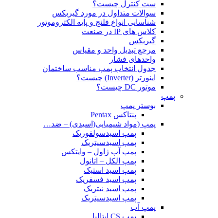
ست کنترل چیست؟
سوالات متداول در مورد گیربکس
شناسایی انواع فلنج و پایه الکتروموتور
کلاس های IP در صنعت
گیربکس
مرجع تبدیل واحد و مقیاس
واحدهای فشار
جدول انتخاب پمپ مناسب ساختمان
اینورتر (Inverter) چیست؟
موتور DC چیست؟
پمپ
بوستر پمپ
پنتاکس Pentax
پمپ (مواد شیمیایی(اسیدی) – ضد…
پمپ اسیدسولفوریک
پمپ اسیدسیتریک
پمپ آب ژاول – وایتکس
پمپ الکل – اتانول
پمپ اسید استیک
پمپ اسید فسفریک
پمپ اسید نیتریک
پمپ اسیدسیتریک
پمپ آب
پمپ CS ایتالیا