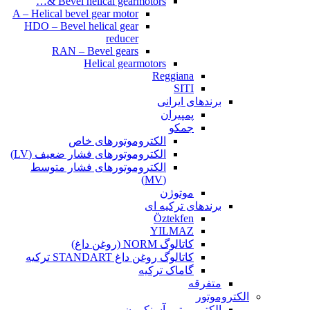
Bevel helical gearmotors &…
A – Helical bevel gear motor
HDO – Bevel helical gear
reducer
RAN – Bevel gears
Helical gearmotors
Reggiana
SITI
برندهای ایرانی
پمپیران
جمکو
الکتروموتورهای خاص
الکتروموتورهای فشار ضعیف (LV)
الکتروموتورهای فشار متوسط
(MV)
موتوژن
برندهای ترکیه ای
Öztekfen
YILMAZ
کاتالوگ NORM (روغن داغ)
کاتالوگ روغن داغ STANDART ترکیه
گاماک ترکیه
متفرقه
الکتروموتور
الکتروموتور آسنکرون