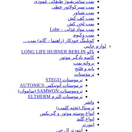
پمپ سانتریفیوژ طبقاتی عمودی
پمپ سیرکولاتور خطی
پمپ شناور
پمپ کف کش
پمپ لجن کش
پمپ مواد غذایی – Lobe
پمپ وکیوم
کوپلینگ خودکار (راهنما – گاید) پمپ…
لوازم جانبی
تاکو LONG LIFE HUBNER BERLIN
کاسه بادگیر موتور
پروانه پمپ
پایه و فلنج
ترموستات
ترموستات STEGO
ترموستات آتونیکس AUTONICS
تروموستات SAMWON (ساموان)
ترموستات الترم ELTHERM
واشر
ترمینال(تخته کلمپ)
انواع پوسته موتور و گیربکس
انواع گلند
اینورتر
اینورتر ال جی