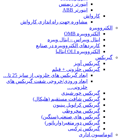
اینورتر زیمنس
اینورتر ABB
کارواش
مشاوره جهت راه اندازی کارواش
الکتروویبره
الکتروویبره OMB
ایتال ویبراس – ایتال ویبره
کاربردهای الکتروویبره در صنایع
الکتروویبره OLI ایتالیا
گیربکس
گیربکس آویز
گیربکس حلزونی + فیلم
ابعاد گیربکس های حلزونی از سایز 25 تا…
ابعاد ورودی/خروجی شفت گیربکس های
حلزونی…
گیربکس خورشیدی
گیربکس شافت مستقیم (هلیکال)
گیربکس کرانویل پینیون
گیربکس مخروطی
گیربکس های صنعتی(سنگین)
گیربکس دورمتغیر(واریاتور)
گیربکس ترکیبی
اتوماسیون اداری