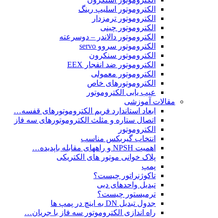
الکتروموتور اسلیپ رینگ
الکتروموتور ترمزدار
الکتروموتور چینی
الکتروموتور دالاندر – دوسرعته
الکتروموتور سروو servo
الکتروموتور سنکرون
الکتروموتور ضد انفجار EEX
الکتروموتور معمولی
الکتروموتورهای خاص
عیب یابی الکتروموتور
مقالات آموزشی
ابعاد استاندارد فریم الکتروموتورهای قفسه…
اتصال ستاره و مثلث الکتروموتورهای سه فاز
الکتروموتور
انتخاب گیربکس مناسب
اهمیت NPSH و راههای مقابله باپدیده…
پلاک خوانی موتور های الکتریکی
پمپ
تاکوژنراتور چیست؟
تبدیل واحدهای دبی
ترمیستور چیست؟
جدول تبدیل DN به اینچ در پمپ ها
راه اندازی الکتروموتور سه فاز با جریان…