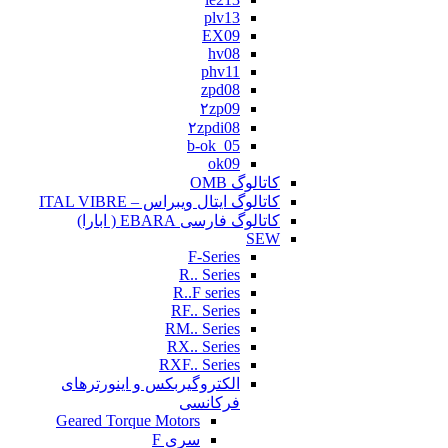
plv13
EX09
hv08
phv11
zpd08
۲zp09
۲zpdi08
b-ok_05
ok09
کاتالوگ OMB
کاتالوگ ایتال ویبراس – ITAL VIBRE
کاتالوگ فارسی EBARA ( ابارا)
SEW
F-Series
R.. Series
R..F series
RF.. Series
RM.. Series
RX.. Series
RXF.. Series
الکتروگیربکس و اینورترهای
فرکانسی
Geared Torque Motors
سری F