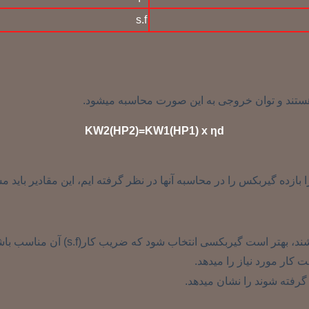
s.f
هستند و توان خروجی به این صورت محاسبه میشود.
KW2(HP2)=KW1(HP1) x ƞd
 است گیربکسی انتخاب شود که ضریب کار(s.f) آن مناسب باشد.
ار مورد نیاز را میدهد.
گرفته شوند را نشان میدهد.