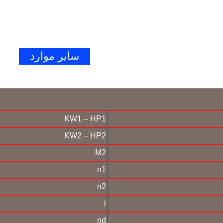
الکتروموتور
گیربکس
سایر موارد
ار
KW1 – HP1
KW2 – HP2
M2
n1
n2
i
ƞd