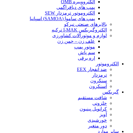
الکتروویبره OMB
پمپ های دیافراگمی
الکتروموتور ترمزدار SEW
پمپ های ساموا (SAMOA) اسپانیا
بالابرهای صنعتی نیرکو
الکتروگیربکس I-MAK ترکیه
لوازم و موتورآلات کشاورزی
علف زن – چمن زن
موتور پمپ
سم پاش
اره برقی
الکتروموتور
ضد انفجار EEX
ترمزدار
سنکرون
آسنکرون
گیربکس
شافت مستقیم
حلزونی
کرانویل پینیون
آویز
خورشیدی
دور متغیر
سایر موارد