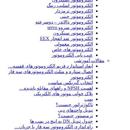
الکتروموتور اسلیپ رینگ
الکتروموتور ترمزدار
الکتروموتور چینی
الکتروموتور دالاندر – دوسرعته
الکتروموتور سروو servo
الکتروموتور سنکرون
الکتروموتور ضد انفجار EEX
الکتروموتور معمولی
الکتروموتورهای خاص
عیب یابی الکتروموتور
مقالات آموزشی
ابعاد استاندارد فریم الکتروموتورهای قفسه…
اتصال ستاره و مثلث الکتروموتورهای سه فاز
الکتروموتور
انتخاب گیربکس مناسب
اهمیت NPSH و راههای مقابله باپدیده…
پلاک خوانی موتور های الکتریکی
پمپ
تاکوژنراتور چیست؟
تبدیل واحدهای دبی
ترمیستور چیست؟
جدول تبدیل DN به اینچ در پمپ ها
راه اندازی الکتروموتور سه فاز با جریان…