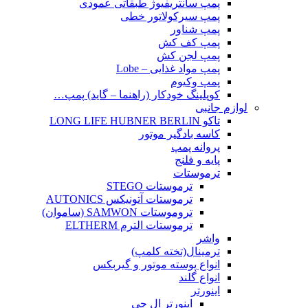
پمپ سانتریفیوژ طبقاتی عمودی
پمپ سیرکولاتور خطی
پمپ شناور
پمپ کف کش
پمپ لجن کش
پمپ مواد غذایی – Lobe
پمپ وکیوم
کوپلینگ خودکار (راهنما – گاید) پمپ…
لوازم جانبی
تاکو LONG LIFE HUBNER BERLIN
کاسه بادگیر موتور
پروانه پمپ
پایه و فلنج
ترموستات
ترموستات STEGO
ترموستات آتونیکس AUTONICS
تروموستات SAMWON (ساموان)
ترموستات الترم ELTHERM
واشر
ترمینال(تخته کلمپ)
انواع پوسته موتور و گیربکس
انواع گلند
اینورتر
اینورتر ال جی