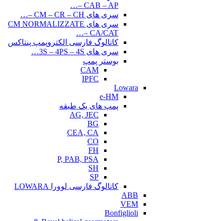
CAB – AP –…
سری های CM – CR – CH –…
سری های CM NORMALIZZATE
– CA/CAT…
کاتالوگ فارسی الکتروپمپ پنتاکس
سری های 3S – 4PS – 4S…
بوستر پمپ
CAM
IPFC
Lowara
e-HM
پمپ های یک طبقه
AG, JEC
BG
CEA, CA
CO
FH
P, PAB, PSA
SH
SP
کاتالوگ فارسی لوورا LOWARA
ABB
VEM
Bonfiglioli