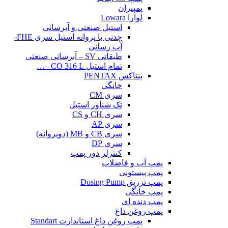
پمپیران
لوارا Lowara
استیل صنعتی و آبرسانی
چدنی با پروانه استیل سری FHE-
آب رسانی
طبقاتی SV – آبرسانی صنعتی
تمام استیل CO 316 L –…
پنتاکس PENTAX
خانگی
سری CM
تک شناور استیل
سری CH و CS
سری AP
سری CB و MB (دوپروانه)
سری DP
کنترلر دور پمپ
پمپ آب و فاضلاب
پمپ پیستونی
پمپ تزریق Dosing Pump
پمپ خانگی
پمپ دنده ای
پمپ روغن داغ
پمپ روغن داغ استاندارت Standart