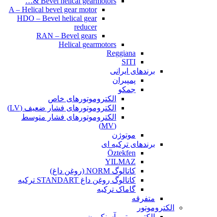
Bevel helical gearmotors &…
A – Helical bevel gear motor
HDO – Bevel helical gear
reducer
RAN – Bevel gears
Helical gearmotors
Reggiana
SITI
برندهای ایرانی
پمپیران
جمکو
الکتروموتورهای خاص
الکتروموتورهای فشار ضعیف (LV)
الکتروموتورهای فشار متوسط
(MV)
موتوژن
برندهای ترکیه ای
Öztekfen
YILMAZ
کاتالوگ NORM (روغن داغ)
کاتالوگ روغن داغ STANDART ترکیه
گاماک ترکیه
متفرقه
الکتروموتور
الکتروموتور آسنکرون