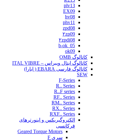
plv13
EX09
hv08
phv11
zpd08
۲zp09
۲zpdi08
b-ok_05
ok09
کاتالوگ OMB
کاتالوگ ایتال ویبراس – ITAL VIBRE
کاتالوگ فارسی EBARA ( ابارا)
SEW
F-Series
R.. Series
R..F series
RF.. Series
RM.. Series
RX.. Series
RXF.. Series
الکتروگیربکس و اینورترهای
فرکانسی
Geared Torque Motors
سری F