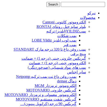
نیرکو
محصولات
الکتروموتور کانتونی Cantoni
بلوئر ساید چنل رونتای RONTAI
پمپYILDIZ(ایلدیز) ترکیه
پمپ شکلات
پمپ لوب ایلدیز LOBE Yildiz
پمپ قیر
پمپ روغن داغ تا 320 درجه مارک STANDART
وینچ برقی
گیربکس حلزونی چینی (درجه 1) + ضمانت
الکتروموتور چینی (درجه 1) + ضمانت
پمپ های مواد شیمیایی (ضدخوردنگی)
سایر اجناس
پمپ روغن داغ نت پمپ ترکیه Netpomp
دماگ demag
الکتروموتور ترمزدار MGM
گیربکس حلزونی MOTOVARIO
الکتروموتور معمولی و ترمزدار MOTOVARIO
گیربکس شفت مستقیم MOTOVARIO
گیربکس 90 درجه (کرانویل پینیون)…