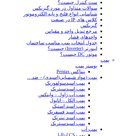
ست کنترل چیست؟
سوالات متداول در مورد گیربکس
شناسایی انواع فلنج و پایه الکتروموتور
کلاس های IP در صنعت
گیربکس
مرجع تبدیل واحد و مقیاس
واحدهای فشار
جدول انتخاب پمپ مناسب ساختمان
اینورتر (Inverter) چیست؟
موتور DC چیست؟
پمپ
بوستر پمپ
پنتاکس Pentax
پمپ (مواد شیمیایی(اسیدی) – ضد…
پمپ اسیدسولفوریک
پمپ اسیدسیتریک
پمپ آب ژاول – وایتکس
پمپ الکل – اتانول
پمپ اسید استیک
پمپ اسید فسفریک
پمپ اسید نیتریک
پمپ اسیدسیتریک
پمپ آب
پمپ CS ایتالیا