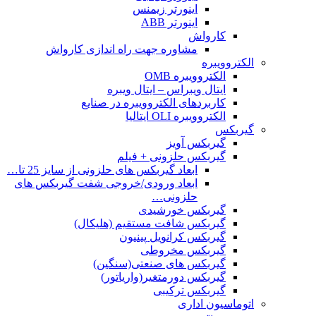
اینورتر زیمنس
اینورتر ABB
کارواش
مشاوره جهت راه اندازی کارواش
الکتروویبره
الکتروویبره OMB
ایتال ویبراس – ایتال ویبره
کاربردهای الکتروویبره در صنایع
الکتروویبره OLI ایتالیا
گیربکس
گیربکس آویز
گیربکس حلزونی + فیلم
ابعاد گیربکس های حلزونی از سایز 25 تا…
ابعاد ورودی/خروجی شفت گیربکس های
حلزونی…
گیربکس خورشیدی
گیربکس شافت مستقیم (هلیکال)
گیربکس کرانویل پینیون
گیربکس مخروطی
گیربکس های صنعتی(سنگین)
گیربکس دورمتغیر(واریاتور)
گیربکس ترکیبی
اتوماسیون اداری