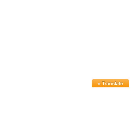
Translate »
باز کردن چت واتساپ
نیاز به پیش فاکتور دارین؟؟؟؟؟
Scan the code