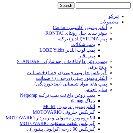
نیرکو
محصولات
الکتروموتور کانتونی Cantoni
بلوئر ساید چنل رونتای RONTAI
پمپYILDIZ(ایلدیز) ترکیه
پمپ شکلات
پمپ لوب ایلدیز LOBE Yildiz
پمپ قیر
پمپ روغن داغ تا 320 درجه مارک STANDART
وینچ برقی
گیربکس حلزونی چینی (درجه 1) + ضمانت
الکتروموتور چینی (درجه 1) + ضمانت
پمپ های مواد شیمیایی (ضدخوردنگی)
سایر اجناس
پمپ روغن داغ نت پمپ ترکیه Netpomp
دماگ demag
الکتروموتور ترمزدار MGM
گیربکس حلزونی MOTOVARIO
الکتروموتور معمولی و ترمزدار MOTOVARIO
گیربکس شفت مستقیم MOTOVARIO
گیربکس 90 درجه (کرانویل پینیون)…