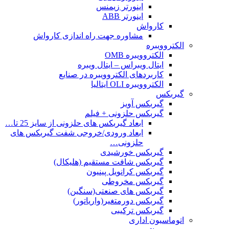
اینورتر زیمنس
اینورتر ABB
کارواش
مشاوره جهت راه اندازی کارواش
الکتروویبره
الکتروویبره OMB
ایتال ویبراس – ایتال ویبره
کاربردهای الکتروویبره در صنایع
الکتروویبره OLI ایتالیا
گیربکس
گیربکس آویز
گیربکس حلزونی + فیلم
ابعاد گیربکس های حلزونی از سایز 25 تا…
ابعاد ورودی/خروجی شفت گیربکس های
حلزونی…
گیربکس خورشیدی
گیربکس شافت مستقیم (هلیکال)
گیربکس کرانویل پینیون
گیربکس مخروطی
گیربکس های صنعتی(سنگین)
گیربکس دورمتغیر(واریاتور)
گیربکس ترکیبی
اتوماسیون اداری