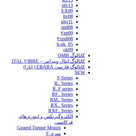
plv13
EX09
hv08
phv11
zpd08
۲zp09
۲zpdi08
b-ok_05
ok09
کاتالوگ OMB
کاتالوگ ایتال ویبراس – ITAL VIBRE
کاتالوگ فارسی EBARA ( ابارا)
SEW
F-Series
R.. Series
R..F series
RF.. Series
RM.. Series
RX.. Series
RXF.. Series
الکتروگیربکس و اینورترهای
فرکانسی
Geared Torque Motors
سری F