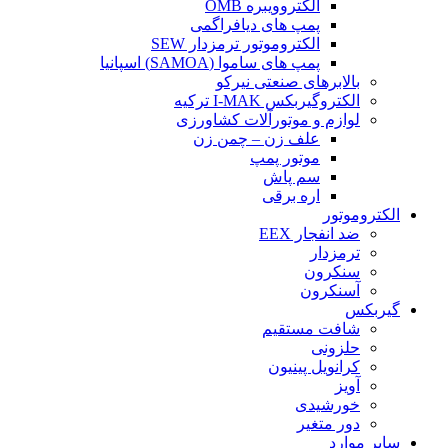
الکتروویبره OMB
پمپ های دیافراگمی
الکتروموتور ترمزدار SEW
پمپ های ساموا (SAMOA) اسپانیا
بالابرهای صنعتی نیرکو
الکتروگیربکس I-MAK ترکیه
لوازم و موتورآلات کشاورزی
علف زن – چمن زن
موتور پمپ
سم پاش
اره برقی
الکتروموتور
ضد انفجار EEX
ترمزدار
سنکرون
آسنکرون
گیربکس
شافت مستقیم
حلزونی
کرانویل پینیون
آویز
خورشیدی
دور متغیر
سایر موارد