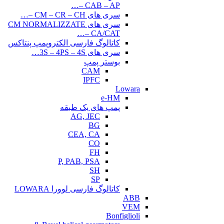
CAB – AP –…
سری های CM – CR – CH –…
سری های CM NORMALIZZATE
– CA/CAT…
کاتالوگ فارسی الکتروپمپ پنتاکس
سری های 3S – 4PS – 4S…
بوستر پمپ
CAM
IPFC
Lowara
e-HM
پمپ های یک طبقه
AG, JEC
BG
CEA, CA
CO
FH
P, PAB, PSA
SH
SP
کاتالوگ فارسی لوورا LOWARA
ABB
VEM
Bonfiglioli