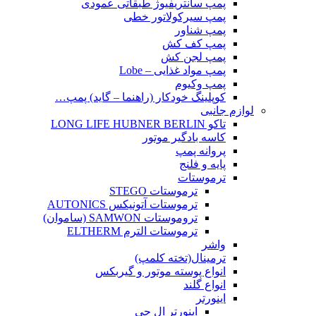
پمپ سانتریفیوژ طبقاتی عمودی
پمپ سیرکولاتور خطی
پمپ شناور
پمپ کف کش
پمپ لجن کش
پمپ مواد غذایی – Lobe
پمپ وکیوم
کوپلینگ خودکار (راهنما – گاید) پمپ…
لوازم جانبی
تاکو LONG LIFE HUBNER BERLIN
کاسه بادگیر موتور
پروانه پمپ
پایه و فلنج
ترموستات
ترموستات STEGO
ترموستات آتونیکس AUTONICS
تروموستات SAMWON (ساموان)
ترموستات الترم ELTHERM
واشر
ترمینال(تخته کلمپ)
انواع پوسته موتور و گیربکس
انواع گلند
اینورتر
اینورتر ال جی