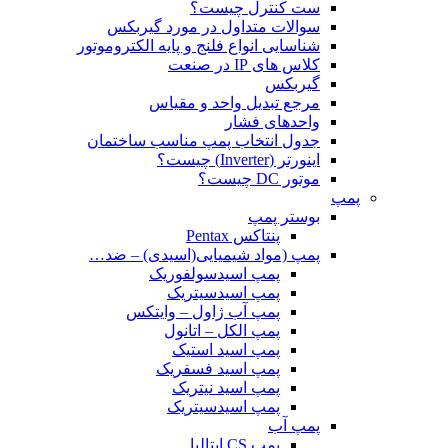
ست کنترل چیست؟
سوالات متداول در مورد گیربکس
شناسایی انواع فلنج و پایه الکتروموتور
کلاس های IP در صنعت
گیربکس
مرجع تبدیل واحد و مقیاس
واحدهای فشار
جدول انتخاب پمپ مناسب ساختمان
اینورتر (Inverter) چیست؟
موتور DC چیست؟
پمپ
بوستر پمپ
پنتاکس Pentax
پمپ (مواد شیمیایی(اسیدی) – ضد…
پمپ اسیدسولفوریک
پمپ اسیدسیتریک
پمپ آب ژاول – وایتکس
پمپ الکل – اتانول
پمپ اسید استیک
پمپ اسید فسفریک
پمپ اسید نیتریک
پمپ اسیدسیتریک
پمپ آب
پمپ CS ایتالیا