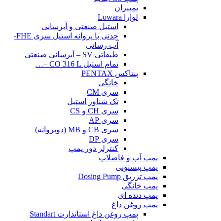
پمپیران
لوارا Lowara
استیل صنعتی و آبرسانی
چدنی با پروانه استیل سری FHE-
آب رسانی
طبقاتی SV – آبرسانی صنعتی
تمام استیل CO 316 L –…
پنتاکس PENTAX
خانگی
سری CM
تک شناور استیل
سری CH و CS
سری AP
سری CB و MB (دوپروانه)
سری DP
کنترلر دور پمپ
پمپ آب و فاضلاب
پمپ پیستونی
پمپ تزریق Dosing Pump
پمپ خانگی
پمپ دنده ای
پمپ روغن داغ
پمپ روغن داغ استاندارت Standart