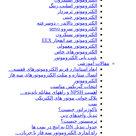
الکتروموتور اسلیپ رینگ
الکتروموتور ترمزدار
الکتروموتور چینی
الکتروموتور دالاندر – دوسرعته
الکتروموتور سروو servo
الکتروموتور سنکرون
الکتروموتور ضد انفجار EEX
الکتروموتور معمولی
الکتروموتورهای خاص
عیب یابی الکتروموتور
مقالات آموزشی
ابعاد استاندارد فریم الکتروموتورهای قفسه…
اتصال ستاره و مثلث الکتروموتورهای سه فاز
الکتروموتور
انتخاب گیربکس مناسب
اهمیت NPSH و راههای مقابله باپدیده…
پلاک خوانی موتور های الکتریکی
پمپ
تاکوژنراتور چیست؟
تبدیل واحدهای دبی
ترمیستور چیست؟
جدول تبدیل DN به اینچ در پمپ ها
راه اندازی الکتروموتور سه فاز با جریان…