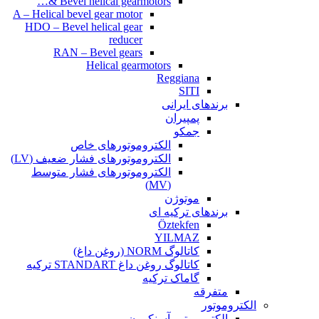
Bevel helical gearmotors &…
A – Helical bevel gear motor
HDO – Bevel helical gear
reducer
RAN – Bevel gears
Helical gearmotors
Reggiana
SITI
برندهای ایرانی
پمپیران
جمکو
الکتروموتورهای خاص
الکتروموتورهای فشار ضعیف (LV)
الکتروموتورهای فشار متوسط
(MV)
موتوژن
برندهای ترکیه ای
Öztekfen
YILMAZ
کاتالوگ NORM (روغن داغ)
کاتالوگ روغن داغ STANDART ترکیه
گاماک ترکیه
متفرقه
الکتروموتور
الکتروموتور آسنکرون