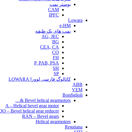
بوستر پمپ
CAM
IPFC
Lowara
e-HM
پمپ های یک طبقه
AG, JEC
BG
CEA, CA
CO
FH
P, PAB, PSA
SH
SP
کاتالوگ فارسی لوورا LOWARA
ABB
VEM
Bonfiglioli
Bevel helical gearmotors &…
A – Helical bevel gear motor
O – Bevel helical gear reducer
RAN – Bevel gears
Helical gearmotors
Reggiana