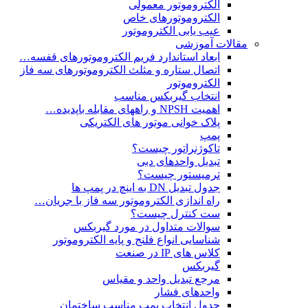
الکتروموتور معمولی
الکتروموتورهای خاص
عیب یابی الکتروموتور
مقالات آموزشی
ابعاد استاندارد فریم الکتروموتورهای قفسه…
اتصال ستاره و مثلث الکتروموتورهای سه فاز
الکتروموتور
انتخاب گیربکس مناسب
اهمیت NPSH و راههای مقابله باپدیده…
پلاک خوانی موتور های الکتریکی
پمپ
تاکوژنراتور چیست؟
تبدیل واحدهای دبی
ترمیستور چیست؟
جدول تبدیل DN به اینچ در پمپ ها
راه اندازی الکتروموتور سه فاز با جریان…
ست کنترل چیست؟
سوالات متداول در مورد گیربکس
شناسایی انواع فلنج و پایه الکتروموتور
کلاس های IP در صنعت
گیربکس
مرجع تبدیل واحد و مقیاس
واحدهای فشار
جدول انتخاب پمپ مناسب ساختمان