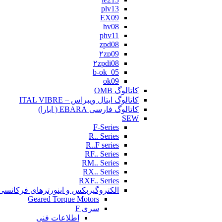
plv13
EX09
hv08
phv11
zpd08
۲zp09
۲zpdi08
b-ok_05
ok09
کاتالوگ OMB
کاتالوگ ایتال ویبراس – ITAL VIBRE
کاتالوگ فارسی EBARA ( ابارا)
SEW
F-Series
R.. Series
R..F series
RF.. Series
RM.. Series
RX.. Series
RXF.. Series
الکتروگیربکس و اینورترهای فرکانسی
Geared Torque Motors
سری F
اطلاعات فنی