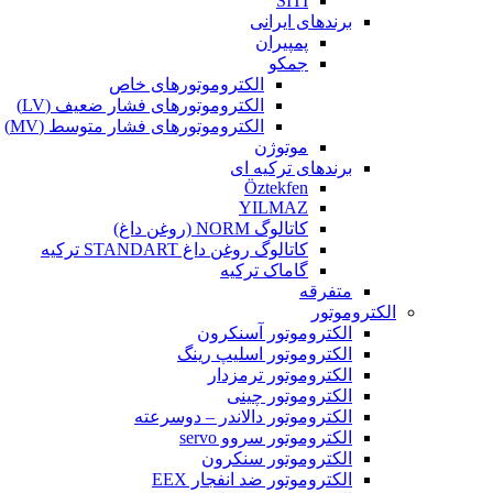
SITI
برندهای ایرانی
پمپیران
جمکو
الکتروموتورهای خاص
الکتروموتورهای فشار ضعیف (LV)
الکتروموتورهای فشار متوسط (MV)
موتوژن
برندهای ترکیه ای
Öztekfen
YILMAZ
کاتالوگ NORM (روغن داغ)
کاتالوگ روغن داغ STANDART ترکیه
گاماک ترکیه
متفرقه
الکتروموتور
الکتروموتور آسنکرون
الکتروموتور اسلیپ رینگ
الکتروموتور ترمزدار
الکتروموتور چینی
الکتروموتور دالاندر – دوسرعته
الکتروموتور سروو servo
الکتروموتور سنکرون
الکتروموتور ضد انفجار EEX