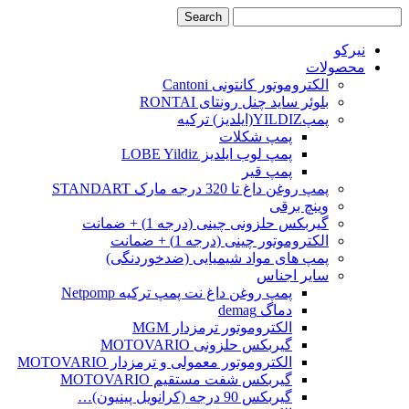
نیرکو
محصولات
الکتروموتور کانتونی Cantoni
بلوئر ساید چنل رونتای RONTAI
پمپYILDIZ(ایلدیز) ترکیه
پمپ شکلات
پمپ لوب ایلدیز LOBE Yildiz
پمپ قیر
پمپ روغن داغ تا 320 درجه مارک STANDART
وینچ برقی
گیربکس حلزونی چینی (درجه 1) + ضمانت
الکتروموتور چینی (درجه 1) + ضمانت
پمپ های مواد شیمیایی (ضدخوردنگی)
سایر اجناس
پمپ روغن داغ نت پمپ ترکیه Netpomp
دماگ demag
الکتروموتور ترمزدار MGM
گیربکس حلزونی MOTOVARIO
الکتروموتور معمولی و ترمزدار MOTOVARIO
گیربکس شفت مستقیم MOTOVARIO
گیربکس 90 درجه (کرانویل پینیون)…