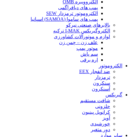
الکتروویبره OMB
پمپ های دیافراگمی
الکتروموتور ترمزدار SEW
پمپ های ساموا (SAMOA) اسپانیا
بالابرهای صنعتی نیرکو
الکتروگیربکس I-MAK ترکیه
لوازم و موتورآلات کشاورزی
علف زن – چمن زن
موتور پمپ
سم پاش
اره برقی
الکتروموتور
ضد انفجار EEX
ترمزدار
سنکرون
آسنکرون
گیربکس
شافت مستقیم
حلزونی
کرانویل پینیون
آویز
خورشیدی
دور متغیر
سایر موارد