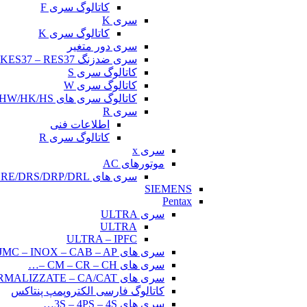
کاتالوگ سری F
سری K
کاتالوگ سری K
سری دور متغیر
سری ضدزنگ KES37 – RES37
کاتالوگ سری S
کاتالوگ سری W
کاتالوگ سری های HW/HK/HS
سری R
اطلاعات فنی
کاتالوگ سری R
سری x
موتورهای AC
سری های DRE/DRS/DRP/DRL
SIEMENS
Pentax
سری ULTRA
ULTRA
ULTRA – IPFC
سری های CAM – JMC – INOX – CAB – AP –…
سری های CM – CR – CH –…
سری های CM NORMALIZZATE – CA/CAT…
کاتالوگ فارسی الکتروپمپ پنتاکس
سری های 3S – 4PS – 4S…