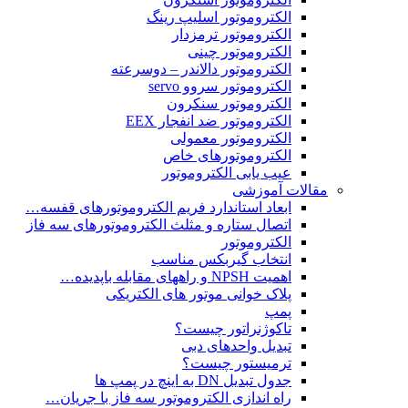
الکتروموتور اسلیپ رینگ
الکتروموتور ترمزدار
الکتروموتور چینی
الکتروموتور دالاندر – دوسرعته
الکتروموتور سروو servo
الکتروموتور سنکرون
الکتروموتور ضد انفجار EEX
الکتروموتور معمولی
الکتروموتورهای خاص
عیب یابی الکتروموتور
مقالات آموزشی
ابعاد استاندارد فریم الکتروموتورهای قفسه…
اتصال ستاره و مثلث الکتروموتورهای سه فاز
الکتروموتور
انتخاب گیربکس مناسب
اهمیت NPSH و راههای مقابله باپدیده…
پلاک خوانی موتور های الکتریکی
پمپ
تاکوژنراتور چیست؟
تبدیل واحدهای دبی
ترمیستور چیست؟
جدول تبدیل DN به اینچ در پمپ ها
راه اندازی الکتروموتور سه فاز با جریان…