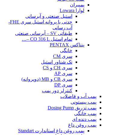
پمپیران
لوارا Lowara
استیل صنعتی و آبرسانی
چدنی با پروانه استیل سری FHE-
آب رسانی
طبقاتی SV – آبرسانی صنعتی
تمام استیل CO 316 L –…
پنتاکس PENTAX
خانگی
سری CM
تک شناور استیل
سری CH و CS
سری AP
سری CB و MB (دوپروانه)
سری DP
کنترلر دور پمپ
پمپ آب و فاضلاب
پمپ پیستونی
پمپ تزریق Dosing Pump
پمپ خانگی
پمپ دنده ای
پمپ روغن داغ
پمپ روغن داغ استاندارت Standart