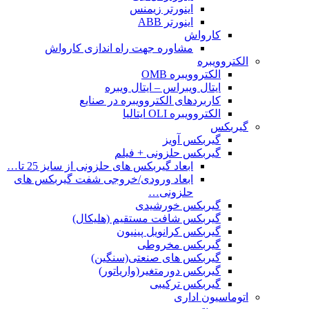
اینورتر زیمنس
اینورتر ABB
کارواش
مشاوره جهت راه اندازی کارواش
الکتروویبره
الکتروویبره OMB
ایتال ویبراس – ایتال ویبره
کاربردهای الکتروویبره در صنایع
الکتروویبره OLI ایتالیا
گیربکس
گیربکس آویز
گیربکس حلزونی + فیلم
ابعاد گیربکس های حلزونی از سایز 25 تا…
ابعاد ورودی/خروجی شفت گیربکس های
حلزونی…
گیربکس خورشیدی
گیربکس شافت مستقیم (هلیکال)
گیربکس کرانویل پینیون
گیربکس مخروطی
گیربکس های صنعتی(سنگین)
گیربکس دورمتغیر(واریاتور)
گیربکس ترکیبی
اتوماسیون اداری