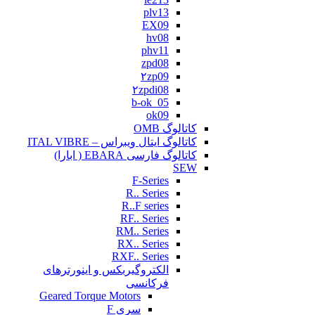
plv13
EX09
hv08
phv11
zpd08
۲zp09
۲zpdi08
b-ok_05
ok09
کاتالوگ OMB
کاتالوگ ایتال ویبراس – ITAL VIBRE
کاتالوگ فارسی EBARA ( ابارا)
SEW
F-Series
R.. Series
R..F series
RF.. Series
RM.. Series
RX.. Series
RXF.. Series
الکتروگیربکس و اینورترهای
فرکانسی
Geared Torque Motors
سری F