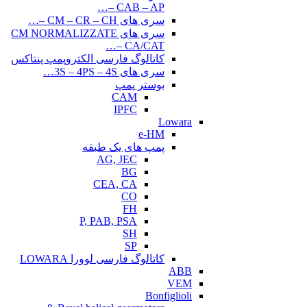
CAB – AP –…
سری های CM – CR – CH –…
سری های CM NORMALIZZATE
– CA/CAT…
کاتالوگ فارسی الکتروپمپ پنتاکس
سری های 3S – 4PS – 4S…
بوستر پمپ
CAM
IPFC
Lowara
e-HM
پمپ های یک طبقه
AG, JEC
BG
CEA, CA
CO
FH
P, PAB, PSA
SH
SP
کاتالوگ فارسی لوورا LOWARA
ABB
VEM
Bonfiglioli