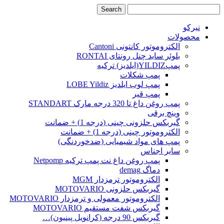
نیرکو
محصولات
الکتروموتور کانتونی Cantoni
بلوئر ساید چنل رونتای RONTAI
پمپYILDIZ(ایلدیز) ترکیه
پمپ شکلات
پمپ لوب ایلدیز LOBE Yildiz
پمپ قیر
پمپ روغن داغ تا 320 درجه مارک STANDART
وینچ برقی
گیربکس حلزونی چینی (درجه 1) + ضمانت
الکتروموتور چینی (درجه 1) + ضمانت
پمپ های مواد شیمیایی (ضدخوردنگی)
سایر اجناس
پمپ روغن داغ نت پمپ ترکیه Netpomp
دماگ demag
الکتروموتور ترمزدار MGM
گیربکس حلزونی MOTOVARIO
الکتروموتور معمولی و ترمزدار MOTOVARIO
گیربکس شفت مستقیم MOTOVARIO
گیربکس 90 درجه (کرانویل پینیون)…