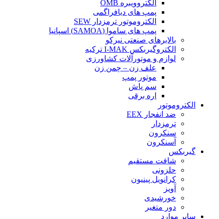
الکتروویبره OMB
پمپ های دیافراگمی
الکتروموتور ترمزدار SEW
پمپ های ساموا (SAMOA) اسپانیا
بالابرهای صنعتی نیرکو
الکتروگیربکس I-MAK ترکیه
لوازم و موتورآلات کشاورزی
علف زن – چمن زن
موتور پمپ
سم پاش
اره برقی
الکتروموتور
ضد انفجار EEX
ترمزدار
سنکرون
آسنکرون
گیربکس
شافت مستقیم
حلزونی
کرانویل پینیون
آویز
خورشیدی
دور متغیر
سایر موارد