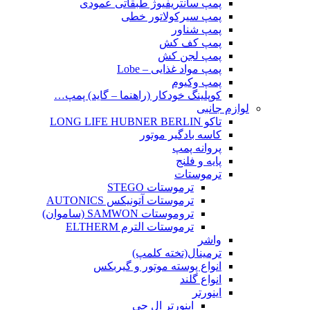
پمپ سانتریفیوژ طبقاتی عمودی
پمپ سیرکولاتور خطی
پمپ شناور
پمپ کف کش
پمپ لجن کش
پمپ مواد غذایی – Lobe
پمپ وکیوم
کوپلینگ خودکار (راهنما – گاید) پمپ…
لوازم جانبی
تاکو LONG LIFE HUBNER BERLIN
کاسه بادگیر موتور
پروانه پمپ
پایه و فلنج
ترموستات
ترموستات STEGO
ترموستات آتونیکس AUTONICS
تروموستات SAMWON (ساموان)
ترموستات الترم ELTHERM
واشر
ترمینال(تخته کلمپ)
انواع پوسته موتور و گیربکس
انواع گلند
اینورتر
اینورتر ال جی