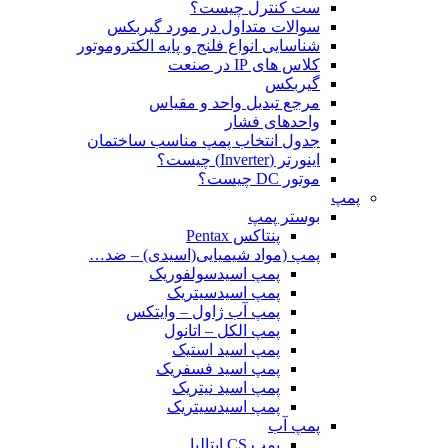
ست کنترل چیست؟
سوالات متداول در مورد گیربکس
شناسایی انواع فلنج و پایه الکتروموتور
کلاس های IP در صنعت
گیربکس
مرجع تبدیل واحد و مقیاس
واحدهای فشار
جدول انتخاب پمپ مناسب ساختمان
اینورتر (Inverter) چیست؟
موتور DC چیست؟
پمپ
بوستر پمپ
پنتاکس Pentax
پمپ (مواد شیمیایی(اسیدی) – ضد…
پمپ اسیدسولفوریک
پمپ اسیدسیتریک
پمپ آب ژاول – وایتکس
پمپ الکل – اتانول
پمپ اسید استیک
پمپ اسید فسفریک
پمپ اسید نیتریک
پمپ اسیدسیتریک
پمپ آب
پمپ CS ایتالیا