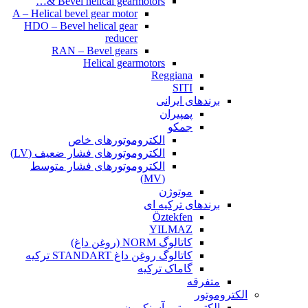
Bevel helical gearmotors &…
A – Helical bevel gear motor
HDO – Bevel helical gear
reducer
RAN – Bevel gears
Helical gearmotors
Reggiana
SITI
برندهای ایرانی
پمپیران
جمکو
الکتروموتورهای خاص
الکتروموتورهای فشار ضعیف (LV)
الکتروموتورهای فشار متوسط
(MV)
موتوژن
برندهای ترکیه ای
Öztekfen
YILMAZ
کاتالوگ NORM (روغن داغ)
کاتالوگ روغن داغ STANDART ترکیه
گاماک ترکیه
متفرقه
الکتروموتور
الکتروموتور آسنکرون