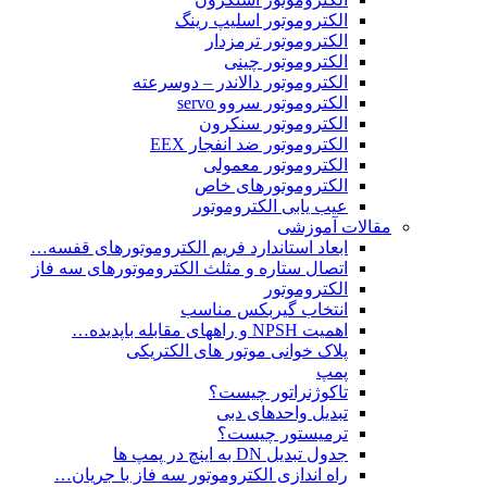
الکتروموتور اسلیپ رینگ
الکتروموتور ترمزدار
الکتروموتور چینی
الکتروموتور دالاندر – دوسرعته
الکتروموتور سروو servo
الکتروموتور سنکرون
الکتروموتور ضد انفجار EEX
الکتروموتور معمولی
الکتروموتورهای خاص
عیب یابی الکتروموتور
مقالات آموزشی
ابعاد استاندارد فریم الکتروموتورهای قفسه…
اتصال ستاره و مثلث الکتروموتورهای سه فاز
الکتروموتور
انتخاب گیربکس مناسب
اهمیت NPSH و راههای مقابله باپدیده…
پلاک خوانی موتور های الکتریکی
پمپ
تاکوژنراتور چیست؟
تبدیل واحدهای دبی
ترمیستور چیست؟
جدول تبدیل DN به اینچ در پمپ ها
راه اندازی الکتروموتور سه فاز با جریان…