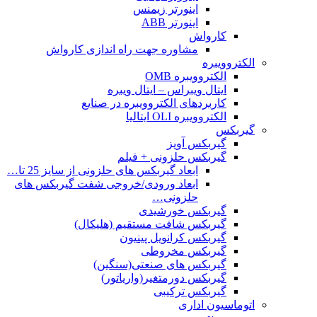
اینورتر زیمنس
اینورتر ABB
کارواش
مشاوره جهت راه اندازی کارواش
الکتروویبره
الکتروویبره OMB
ایتال ویبراس – ایتال ویبره
کاربردهای الکتروویبره در صنایع
الکتروویبره OLI ایتالیا
گیربکس
گیربکس آویز
گیربکس حلزونی + فیلم
ابعاد گیربکس های حلزونی از سایز 25 تا…
ابعاد ورودی/خروجی شفت گیربکس های
حلزونی…
گیربکس خورشیدی
گیربکس شافت مستقیم (هلیکال)
گیربکس کرانویل پینیون
گیربکس مخروطی
گیربکس های صنعتی(سنگین)
گیربکس دورمتغیر(واریاتور)
گیربکس ترکیبی
اتوماسیون اداری