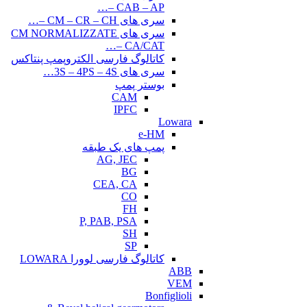
CAB – AP –…
سری های CM – CR – CH –…
سری های CM NORMALIZZATE
– CA/CAT…
کاتالوگ فارسی الکتروپمپ پنتاکس
سری های 3S – 4PS – 4S…
بوستر پمپ
CAM
IPFC
Lowara
e-HM
پمپ های یک طبقه
AG, JEC
BG
CEA, CA
CO
FH
P, PAB, PSA
SH
SP
کاتالوگ فارسی لوورا LOWARA
ABB
VEM
Bonfiglioli