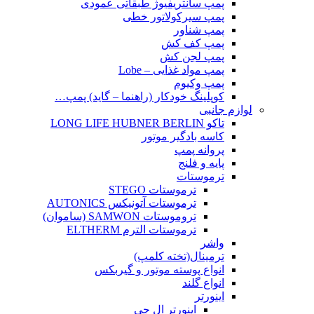
پمپ سانتریفیوژ طبقاتی عمودی
پمپ سیرکولاتور خطی
پمپ شناور
پمپ کف کش
پمپ لجن کش
پمپ مواد غذایی – Lobe
پمپ وکیوم
کوپلینگ خودکار (راهنما – گاید) پمپ…
لوازم جانبی
تاکو LONG LIFE HUBNER BERLIN
کاسه بادگیر موتور
پروانه پمپ
پایه و فلنج
ترموستات
ترموستات STEGO
ترموستات آتونیکس AUTONICS
تروموستات SAMWON (ساموان)
ترموستات الترم ELTHERM
واشر
ترمینال(تخته کلمپ)
انواع پوسته موتور و گیربکس
انواع گلند
اینورتر
اینورتر ال جی