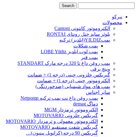
نیرکو
محصولات
الکتروموتور کانتونی Cantoni
بلوئر ساید چنل رونتای RONTAI
پمپYILDIZ(ایلدیز) ترکیه
پمپ شکلات
پمپ لوب ایلدیز LOBE Yildiz
پمپ قیر
پمپ روغن داغ تا 320 درجه مارک STANDART
وینچ برقی
گیربکس حلزونی چینی (درجه 1) + ضمانت
الکتروموتور چینی (درجه 1) + ضمانت
پمپ های مواد شیمیایی (ضدخوردنگی)
سایر اجناس
پمپ روغن داغ نت پمپ ترکیه Netpomp
دماگ demag
الکتروموتور ترمزدار MGM
گیربکس حلزونی MOTOVARIO
الکتروموتور معمولی و ترمزدار MOTOVARIO
گیربکس شفت مستقیم MOTOVARIO
گیربکس 90 درجه (کرانویل پینیون)…