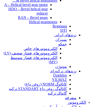
Bevel helical gearmotors &…
A – Helical bevel gear motor
HDO – Bevel helical gear
reducer
RAN – Bevel gears
Helical gearmotors
Reggiana
SITI
برندهای ایرانی
پمپیران
جمکو
الکتروموتورهای خاص
الکتروموتورهای فشار ضعیف (LV)
الکتروموتورهای فشار متوسط
(MV)
موتوژن
برندهای ترکیه ای
Öztekfen
YILMAZ
کاتالوگ NORM (روغن داغ)
کاتالوگ روغن داغ STANDART ترکیه
گاماک ترکیه
متفرقه
الکتروموتور
الکتروموتور آسنکرون