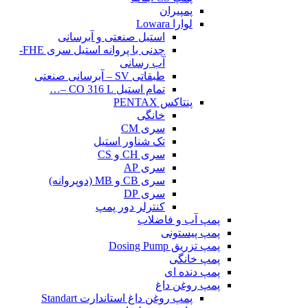
پمپیران
لوارا Lowara
استیل صنعتی و آبرسانی
چدنی با پروانه استیل سری FHE-
آب رسانی
طبقاتی SV – آبرسانی صنعتی
تمام استیل CO 316 L –…
پنتاکس PENTAX
خانگی
سری CM
تک شناور استیل
سری CH و CS
سری AP
سری CB و MB (دوپروانه)
سری DP
کنترلر دور پمپ
پمپ آب و فاضلاب
پمپ پیستونی
پمپ تزریق Dosing Pump
پمپ خانگی
پمپ دنده ای
پمپ روغن داغ
پمپ روغن داغ استاندارت Standart