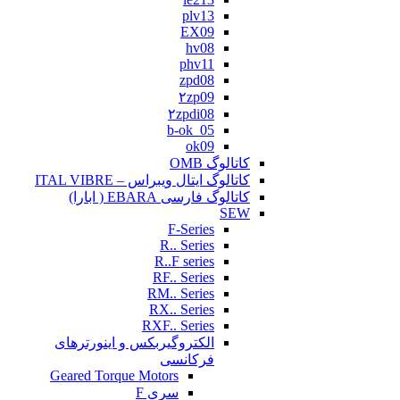
plv13
EX09
hv08
phv11
zpd08
۲zp09
۲zpdi08
b-ok_05
ok09
کاتالوگ OMB
کاتالوگ ایتال ویبراس – ITAL VIBRE
کاتالوگ فارسی EBARA ( ابارا)
SEW
F-Series
R.. Series
R..F series
RF.. Series
RM.. Series
RX.. Series
RXF.. Series
الکتروگیربکس و اینورترهای
فرکانسی
Geared Torque Motors
سری F