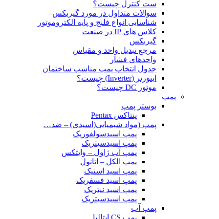
ست کنترل چیست؟
سوالات متداول در مورد گیربکس
شناسایی انواع فلنج و پایه الکتروموتور
کلاس های IP در صنعت
گیربکس
مرجع تبدیل واحد و مقیاس
واحدهای فشار
جدول انتخاب پمپ مناسب ساختمان
اینورتر (Inverter) چیست؟
موتور DC چیست؟
پمپ
بوستر پمپ
پنتاکس Pentax
پمپ (مواد شیمیایی(اسیدی) – ضد…
پمپ اسیدسولفوریک
پمپ اسیدسیتریک
پمپ آب ژاول – وایتکس
پمپ الکل – اتانول
پمپ اسید استیک
پمپ اسید فسفریک
پمپ اسید نیتریک
پمپ اسیدسیتریک
پمپ آب
پمپ CS ایتالیا