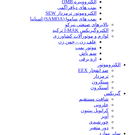
الکتروویبره OMB
پمپ های دیافراگمی
الکتروموتور ترمزدار SEW
پمپ های ساموا (SAMOA) اسپانیا
بالابرهای صنعتی نیرکو
الکتروگیربکس I-MAK ترکیه
لوازم و موتورآلات کشاورزی
علف زن – چمن زن
موتور پمپ
سم پاش
اره برقی
الکتروموتور
ضد انفجار EEX
ترمزدار
سنکرون
آسنکرون
گیربکس
شافت مستقیم
حلزونی
کرانویل پینیون
آویز
خورشیدی
دور متغیر
سایر موارد