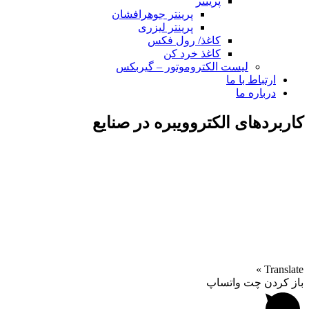
پرینتر
پرینتر جوهرافشان
پرینتر لیزری
کاغذ/ رول فکس
کاغذ خرد کن
لیست الکتروموتور – گیربکس
ارتباط با ما
درباره ما
کاربردهای الکتروویبره در صنایع
Translate »
باز کردن چت واتساپ