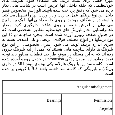
مهره قفلی برای تثبیت برینگ باید استفاده شود. بلبرینگ های
خودتنظیمی که حلقه داخلی آنها عریض است در شافت هایی بکار
برده می شود که دقیق پرداخت شده باشند. تلورانس مخصوص قطر
داخل این نوع برینگها عمل جا زدن و در آوردن آنها را تسهیل می کند.
با استفاده از شکاف موجود بر روی حلقه داخلی آنها با یک پین یا پیچ
می توان از لغزش حلقه بر روی شافت جلوگیری کرد. مقدار
ناهمراستایی مجاز بلبرینگ های خودتنظیم مقادیر مشخصی است که
در جدول صفحه روبرو آورده شده است. پنجره ساچمه Cage این
نوع برینگها در انواع مختلف فولادی، برنجی و پلی آمیدی، بسته به
سری اندازه برینگ تولید می شود. سری بخصوصی از این نوع
بلبرینگ ها دارای ساچمه هایی هستند که کمی از لبه بلبرینگ بیرون
زده اند که به این مسئله در موقع طراحی قطعات مجاور باید توجه
نمود. مقادیر این بیرون زدگی protrusion در جدول روبرو آورده شده
است. کاسه نمد این بلبرینگ ها پلاستیکی بوده (پسوند SR1 در جلوی
برینگ) و بلبرینگی که کاسه نمد داشته باشد قبلاً با گریس پر شده
است.
Angular misalignment
Bearings
Permissible
Angular