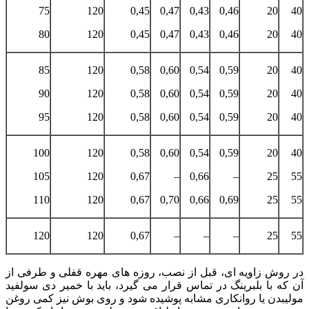
75
120
0,45
0,47
0,43
0,46
20
40
80
120
0,45
0,47
0,43
0,46
20
40
85
120
0,58
0,60
0,54
0,59
20
40
90
120
0,58
0,60
0,54
0,59
20
40
95
120
0,58
0,60
0,54
0,59
20
40
100
120
0,58
0,60
0,54
0,59
20
40
105
120
0,67
–
0,66
–
25
55
110
120
0,67
0,70
0,66
0,69
25
55
120
120
0,67
–
–
–
25
55
در روش زاویه ای، قبل از نصب، روزه های مهره قفلی و طرفی از
آن که با بلبرینگ در تماس قرار می گیرد، باید با خمیر دی سولفید
مولیبدن یا روانکاری مشابه پوشیده شود و روی بوش نیز کمی روغن