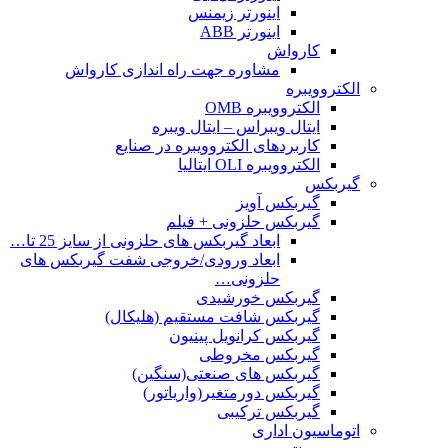
اینورتر زیمنس
اینورتر ABB
کارواش
مشاوره جهت راه اندازی کارواش
الکتروویبره
الکتروویبره OMB
ایتال ویبراس – ایتال ویبره
کاربردهای الکتروویبره در صنایع
الکتروویبره OLI ایتالیا
گیربکس
گیربکس آویز
گیربکس حلزونی + فیلم
ابعاد گیربکس های حلزونی از سایز 25 تا…
ابعاد ورودی/خروجی شفت گیربکس های
حلزونی…
گیربکس خورشیدی
گیربکس شافت مستقیم (هلیکال)
گیربکس کرانویل پینیون
گیربکس مخروطی
گیربکس های صنعتی(سنگین)
گیربکس دورمتغیر(واریاتور)
گیربکس ترکیبی
اتوماسیون اداری