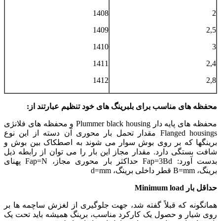
1408
2
1409
2,5
1410
3
1411
2,4
1412
2,8
محفظه های مناسب برای بلبرینگ های خود تنظیم عبارتند از:
محفظه های پایه دار Plummer black housing و محفظه های فلانژی
Flanged housings مقدار تحمل بار محوری آن دسته از این نوع
برینگها که بر روی بوش سوار می شوند به اصطکاک بین بوش و
شافت بستگی دارد. مقدار مجاز این بار را می توان از رابطه ذیل
بدست آورد: Fap=3Bd حداکثر بار محوری مجاز، Fap=N پهنای
برینگ، B=mm قطر داخلی برینگ، d=mm
حداقل بار Minimum load
همانگونه که قبلاً گفته شد، جهت جلوگیری از لغزش ساچمه ها بر
روی شیار و حصول یک کارکرد مناسب، برینگ همیشه باید تحت یک