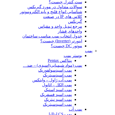
ست کنترل چیست؟
سوالات متداول در مورد گیربکس
شناسایی انواع فلنج و پایه الکتروموتور
کلاس های IP در صنعت
گیربکس
مرجع تبدیل واحد و مقیاس
واحدهای فشار
جدول انتخاب پمپ مناسب ساختمان
اینورتر (Inverter) چیست؟
موتور DC چیست؟
پمپ
بوستر پمپ
پنتاکس Pentax
پمپ (مواد شیمیایی(اسیدی) – ضد…
پمپ اسیدسولفوریک
پمپ اسیدسیتریک
پمپ آب ژاول – وایتکس
پمپ الکل – اتانول
پمپ اسید استیک
پمپ اسید فسفریک
پمپ اسید نیتریک
پمپ اسیدسیتریک
پمپ آب
پمپ CS ایتالیا