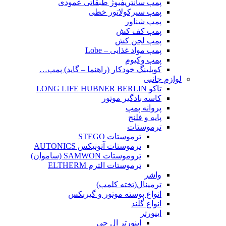
پمپ سانتریفیوژ طبقاتی عمودی
پمپ سیرکولاتور خطی
پمپ شناور
پمپ کف کش
پمپ لجن کش
پمپ مواد غذایی – Lobe
پمپ وکیوم
کوپلینگ خودکار (راهنما – گاید) پمپ…
لوازم جانبی
تاکو LONG LIFE HUBNER BERLIN
کاسه بادگیر موتور
پروانه پمپ
پایه و فلنج
ترموستات
ترموستات STEGO
ترموستات آتونیکس AUTONICS
تروموستات SAMWON (ساموان)
ترموستات الترم ELTHERM
واشر
ترمینال(تخته کلمپ)
انواع پوسته موتور و گیربکس
انواع گلند
اینورتر
اینورتر ال جی