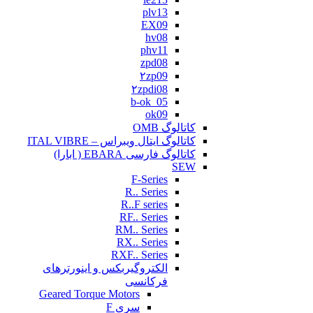
plv13
EX09
hv08
phv11
zpd08
۲zp09
۲zpdi08
b-ok_05
ok09
کاتالوگ OMB
کاتالوگ ایتال ویبراس – ITAL VIBRE
کاتالوگ فارسی EBARA ( ابارا)
SEW
F-Series
R.. Series
R..F series
RF.. Series
RM.. Series
RX.. Series
RXF.. Series
الکتروگیربکس و اینورترهای
فرکانسی
Geared Torque Motors
سری F