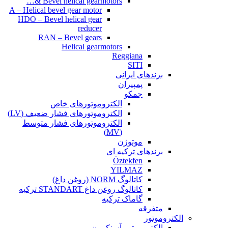
Bevel helical gearmotors &…
A – Helical bevel gear motor
HDO – Bevel helical gear
reducer
RAN – Bevel gears
Helical gearmotors
Reggiana
SITI
برندهای ایرانی
پمپیران
جمکو
الکتروموتورهای خاص
الکتروموتورهای فشار ضعیف (LV)
الکتروموتورهای فشار متوسط
(MV)
موتوژن
برندهای ترکیه ای
Öztekfen
YILMAZ
کاتالوگ NORM (روغن داغ)
کاتالوگ روغن داغ STANDART ترکیه
گاماک ترکیه
متفرقه
الکتروموتور
الکتروموتور آسنکرون