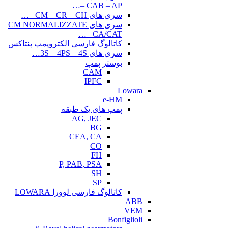
CAB – AP –…
سری های CM – CR – CH –…
سری های CM NORMALIZZATE
– CA/CAT…
کاتالوگ فارسی الکتروپمپ پنتاکس
سری های 3S – 4PS – 4S…
بوستر پمپ
CAM
IPFC
Lowara
e-HM
پمپ های یک طبقه
AG, JEC
BG
CEA, CA
CO
FH
P, PAB, PSA
SH
SP
کاتالوگ فارسی لوورا LOWARA
ABB
VEM
Bonfiglioli