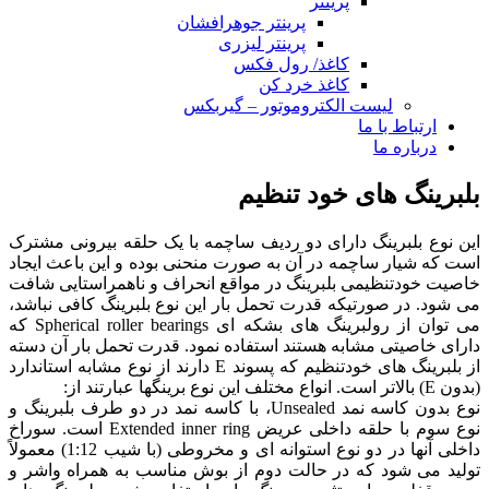
پرینتر
پرینتر جوهرافشان
پرینتر لیزری
کاغذ/ رول فکس
کاغذ خرد کن
لیست الکتروموتور – گیربکس
ارتباط با ما
درباره ما
بلبرینگ های خود تنظیم
این نوع بلبرینگ دارای دو ردیف ساچمه با یک حلقه بیرونی مشترک
است که شیار ساچمه در آن به صورت منحنی بوده و این باعث ایجاد
خاصیت خودتنظیمی بلبرینگ در مواقع انحراف و ناهمراستایی شافت
می شود. در صورتیکه قدرت تحمل بار این نوع بلبرینگ کافی نباشد،
می توان از رولبرینگ های بشکه ای Spherical roller bearings که
دارای خاصیتی مشابه هستند استفاده نمود. قدرت تحمل بار آن دسته
از بلبرینگ های خودتنظیم که پسوند E دارند از نوع مشابه استاندارد
(بدون E) بالاتر است. انواع مختلف این نوع برینگها عبارتند از:
نوع بدون کاسه نمد Unsealed، با کاسه نمد در دو طرف بلبرینگ و
نوع سوم با حلقه داخلی عریض Extended inner ring است. سوراخ
داخلی آنها در دو نوع استوانه ای و مخروطی (با شیب 1:12) معمولاً
تولید می شود که در حالت دوم از بوش مناسب به همراه واشر و