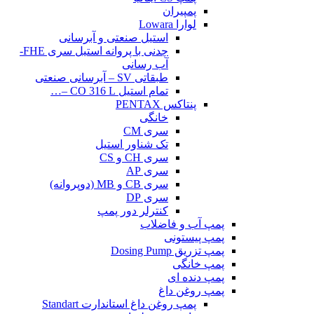
پمپیران
لوارا Lowara
استیل صنعتی و آبرسانی
چدنی با پروانه استیل سری FHE-
آب رسانی
طبقاتی SV – آبرسانی صنعتی
تمام استیل CO 316 L –…
پنتاکس PENTAX
خانگی
سری CM
تک شناور استیل
سری CH و CS
سری AP
سری CB و MB (دوپروانه)
سری DP
کنترلر دور پمپ
پمپ آب و فاضلاب
پمپ پیستونی
پمپ تزریق Dosing Pump
پمپ خانگی
پمپ دنده ای
پمپ روغن داغ
پمپ روغن داغ استاندارت Standart