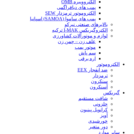
الکتروویبره OMB
پمپ های دیافراگمی
الکتروموتور ترمزدار SEW
پمپ های ساموا (SAMOA) اسپانیا
بالابرهای صنعتی نیرکو
الکتروگیربکس I-MAK ترکیه
لوازم و موتورآلات کشاورزی
علف زن – چمن زن
موتور پمپ
سم پاش
اره برقی
الکتروموتور
ضد انفجار EEX
ترمزدار
سنکرون
آسنکرون
گیربکس
شافت مستقیم
حلزونی
کرانویل پینیون
آویز
خورشیدی
دور متغیر
سایر موارد