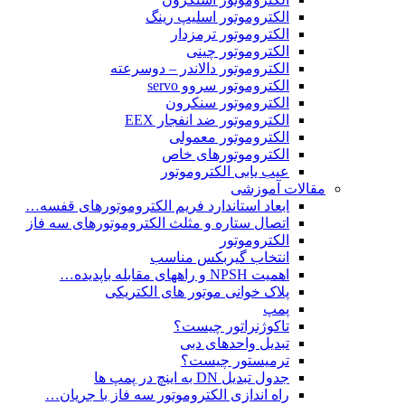
الکتروموتور اسلیپ رینگ
الکتروموتور ترمزدار
الکتروموتور چینی
الکتروموتور دالاندر – دوسرعته
الکتروموتور سروو servo
الکتروموتور سنکرون
الکتروموتور ضد انفجار EEX
الکتروموتور معمولی
الکتروموتورهای خاص
عیب یابی الکتروموتور
مقالات آموزشی
ابعاد استاندارد فریم الکتروموتورهای قفسه…
اتصال ستاره و مثلث الکتروموتورهای سه فاز
الکتروموتور
انتخاب گیربکس مناسب
اهمیت NPSH و راههای مقابله باپدیده…
پلاک خوانی موتور های الکتریکی
پمپ
تاکوژنراتور چیست؟
تبدیل واحدهای دبی
ترمیستور چیست؟
جدول تبدیل DN به اینچ در پمپ ها
راه اندازی الکتروموتور سه فاز با جریان…