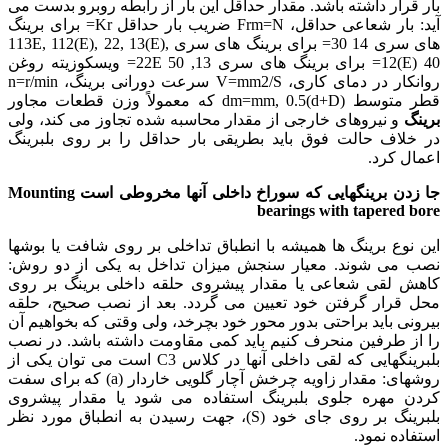
بار قرار داشته باشد. مقدار حداقل این بار از رابطه روبرو بدست می
آید: بار شعاعی حداقل، Frm=N ضریب بار حداقل Kr= برای برینگ
های سری 14 30= برای برینگ های سری 113E, 112(E), 22, 13(E),
12(E) 40= برای برینگ های سری 13, 22E 50= ویسکوزیته روغن
روانکار در دمای کاری، V=mm2/S سرعت دورانی برینگ، n=r/min
قطر متوسط dm=mm, 0.5(d+D) که معمولاً وزن قطعات مجاور
برینگ
و نیروهای خارجی از مقدار محاسبه شده تجاوز می کند، ولی
در خلاف حالت فوق باید بطریقی بار حداقل را بر روی بلبرینگ
اعمال کرد.
جا زدن برینگهایی که سوراخ داخلی آنها مخروطی است Mounting
bearings with tapered bore
این نوع برینگ ها همیشه با انطباق تداخلی بر روی شافت یا بوشها
نصب می شوند. معیار سنجش میزان تداخل به یکی از دو روش:
کاهش لقی شعاعی یا مقدار پیشروی حلقه داخلی برینگ بر روی
محل قرار گرفتن خود تعیین می گردد. بعد از نصب صحیح، حلقه
بیرونی باید براحتی بدور محور خود بچرخد، ولی وقتی که بخواهیم آن
را از طرفین منحرف کنیم باید کمی مقاومت داشته باشد. در نصب
بلبرینگهایی که لقی داخلی آنها در کلاس C3 است می توان یکی از
روشهای: مقدار زاویه چرخش آچار گلویی خاردار (a) که برای سفت
کردن مهره جلوی بلبرینگ استفاده می شود یا مقدار پیشروی
بلبرینگ بر روی جای خود (S)، جهت رسیدن به انطباق مورد نظر
استفاده نمود.