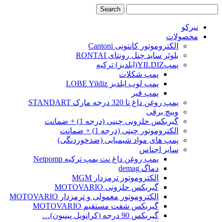
نیرکو
محصولات
الکتروموتور کانتونی Cantoni
بلوئر ساید چنل رونتای RONTAI
پمپYILDIZ(ایلدیز) ترکیه
پمپ شکلات
پمپ لوب ایلدیز LOBE Yildiz
پمپ قیر
پمپ روغن داغ تا 320 درجه مارک STANDART
وینچ برقی
گیربکس حلزونی چینی (درجه 1) + ضمانت
الکتروموتور چینی (درجه 1) + ضمانت
پمپ های مواد شیمیایی (ضدخوردنگی)
سایر اجناس
پمپ روغن داغ نت پمپ ترکیه Netpomp
دماگ demag
الکتروموتور ترمزدار MGM
گیربکس حلزونی MOTOVARIO
الکتروموتور معمولی و ترمزدار MOTOVARIO
گیربکس شفت مستقیم MOTOVARIO
گیربکس 90 درجه (کرانویل پینیون)…