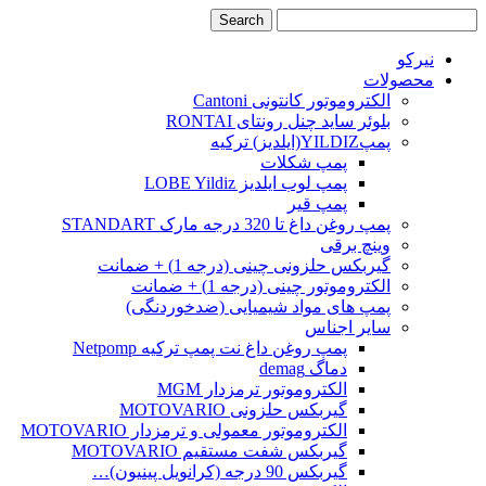
نیرکو
محصولات
الکتروموتور کانتونی Cantoni
بلوئر ساید چنل رونتای RONTAI
پمپYILDIZ(ایلدیز) ترکیه
پمپ شکلات
پمپ لوب ایلدیز LOBE Yildiz
پمپ قیر
پمپ روغن داغ تا 320 درجه مارک STANDART
وینچ برقی
گیربکس حلزونی چینی (درجه 1) + ضمانت
الکتروموتور چینی (درجه 1) + ضمانت
پمپ های مواد شیمیایی (ضدخوردنگی)
سایر اجناس
پمپ روغن داغ نت پمپ ترکیه Netpomp
دماگ demag
الکتروموتور ترمزدار MGM
گیربکس حلزونی MOTOVARIO
الکتروموتور معمولی و ترمزدار MOTOVARIO
گیربکس شفت مستقیم MOTOVARIO
گیربکس 90 درجه (کرانویل پینیون)…