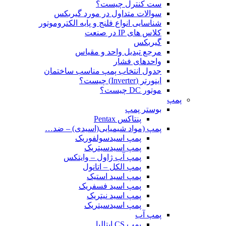
ست کنترل چیست؟
سوالات متداول در مورد گیربکس
شناسایی انواع فلنج و پایه الکتروموتور
کلاس های IP در صنعت
گیربکس
مرجع تبدیل واحد و مقیاس
واحدهای فشار
جدول انتخاب پمپ مناسب ساختمان
اینورتر (Inverter) چیست؟
موتور DC چیست؟
پمپ
بوستر پمپ
پنتاکس Pentax
پمپ (مواد شیمیایی(اسیدی) – ضد…
پمپ اسیدسولفوریک
پمپ اسیدسیتریک
پمپ آب ژاول – وایتکس
پمپ الکل – اتانول
پمپ اسید استیک
پمپ اسید فسفریک
پمپ اسید نیتریک
پمپ اسیدسیتریک
پمپ آب
پمپ CS ایتالیا