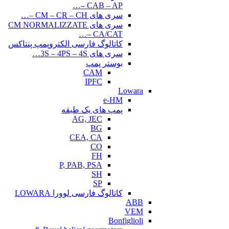
CAB – AP –…
سری های CM – CR – CH –…
سری های CM NORMALIZZATE
– CA/CAT…
کاتالوگ فارسی الکتروپمپ پنتاکس
سری های 3S – 4PS – 4S…
بوستر پمپ
CAM
IPFC
Lowara
e-HM
پمپ های یک طبقه
AG, JEC
BG
CEA, CA
CO
FH
P, PAB, PSA
SH
SP
کاتالوگ فارسی لوورا LOWARA
ABB
VEM
Bonfiglioli