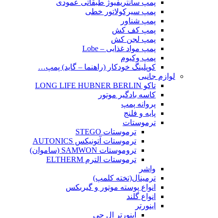
پمپ سانتریفیوژ طبقاتی عمودی
پمپ سیرکولاتور خطی
پمپ شناور
پمپ کف کش
پمپ لجن کش
پمپ مواد غذایی – Lobe
پمپ وکیوم
کوپلینگ خودکار (راهنما – گاید) پمپ…
لوازم جانبی
تاکو LONG LIFE HUBNER BERLIN
کاسه بادگیر موتور
پروانه پمپ
پایه و فلنج
ترموستات
ترموستات STEGO
ترموستات آتونیکس AUTONICS
تروموستات SAMWON (ساموان)
ترموستات الترم ELTHERM
واشر
ترمینال(تخته کلمپ)
انواع پوسته موتور و گیربکس
انواع گلند
اینورتر
اینورتر ال جی