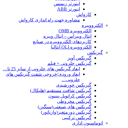
اینورتر زیمنس
اینورتر ABB
کارواش
مشاوره جهت راه اندازی کارواش
الکتروویبره
الکتروویبره OMB
ایتال ویبراس – ایتال ویبره
کاربردهای الکتروویبره در صنایع
الکتروویبره OLI ایتالیا
گیربکس
گیربکس آویز
گیربکس حلزونی + فیلم
ابعاد گیربکس های حلزونی از سایز 25 تا…
ابعاد ورودی/خروجی شفت گیربکس های
حلزونی…
گیربکس خورشیدی
گیربکس شافت مستقیم (هلیکال)
گیربکس کرانویل پینیون
گیربکس مخروطی
گیربکس های صنعتی(سنگین)
گیربکس دورمتغیر(واریاتور)
گیربکس ترکیبی
اتوماسیون اداری