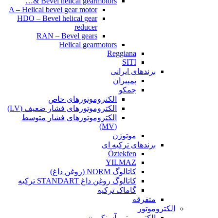
Bevel helical gearmotors &…
A – Helical bevel gear motor
HDO – Bevel helical gear
reducer
RAN – Bevel gears
Helical gearmotors
Reggiana
SITI
برندهای ایرانی
پمپیران
جمکو
الکتروموتورهای خاص
الکتروموتورهای فشار ضعیف (LV)
الکتروموتورهای فشار متوسط
(MV)
موتوژن
برندهای ترکیه ای
Öztekfen
YILMAZ
کاتالوگ NORM (روغن داغ)
کاتالوگ روغن داغ STANDART ترکیه
گاماک ترکیه
متفرقه
الکتروموتور
الکتروموتور آسنکرون