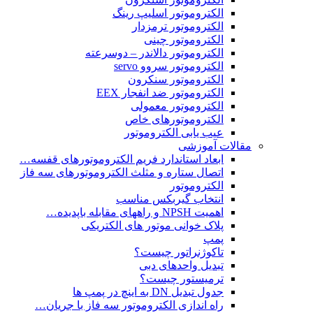
الکتروموتور اسلیپ رینگ
الکتروموتور ترمزدار
الکتروموتور چینی
الکتروموتور دالاندر – دوسرعته
الکتروموتور سروو servo
الکتروموتور سنکرون
الکتروموتور ضد انفجار EEX
الکتروموتور معمولی
الکتروموتورهای خاص
عیب یابی الکتروموتور
مقالات آموزشی
ابعاد استاندارد فریم الکتروموتورهای قفسه…
اتصال ستاره و مثلث الکتروموتورهای سه فاز
الکتروموتور
انتخاب گیربکس مناسب
اهمیت NPSH و راههای مقابله باپدیده…
پلاک خوانی موتور های الکتریکی
پمپ
تاکوژنراتور چیست؟
تبدیل واحدهای دبی
ترمیستور چیست؟
جدول تبدیل DN به اینچ در پمپ ها
راه اندازی الکتروموتور سه فاز با جریان…