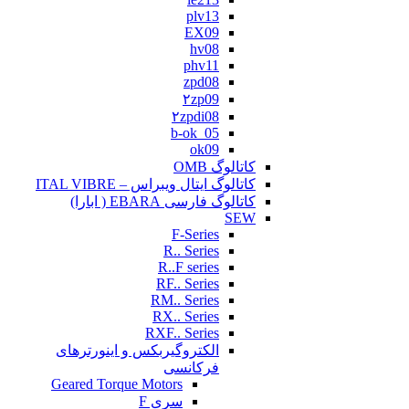
plv13
EX09
hv08
phv11
zpd08
۲zp09
۲zpdi08
b-ok_05
ok09
کاتالوگ OMB
کاتالوگ ایتال ویبراس – ITAL VIBRE
کاتالوگ فارسی EBARA ( ابارا)
SEW
F-Series
R.. Series
R..F series
RF.. Series
RM.. Series
RX.. Series
RXF.. Series
الکتروگیربکس و اینورترهای
فرکانسی
Geared Torque Motors
سری F