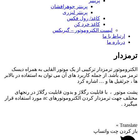
پرینتر
پرینتر جوهرافشان
پرینتر لیزری
کاغذ/ رول فکس
کاغذ خرد کن
لیست الکتروموتور – گیربکس
ارتباط با ما
درباره ما
ترمزدار
الکتروموتور ترمزدار ترکیبی از یک موتور القایی به همراه دیسک
ترمز می باشد. از جمله کاربرد های آن می توان به استفاده در بالابر
ها ، جرثقیل ها و … اشاره کرد
پشت موتور ،‌ با قابلیت رگلاژ و بدون قابلیت رگلاژ در رنجهای
مختلف جهت ترمزدار کردن الکتروموتورهای ac مورد استفاده قرار
میگیرد .
Translate »
باز کردن چت واتساپ