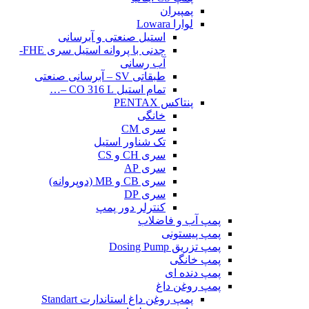
پمپیران
لوارا Lowara
استیل صنعتی و آبرسانی
چدنی با پروانه استیل سری FHE-
آب رسانی
طبقاتی SV – آبرسانی صنعتی
تمام استیل CO 316 L –…
پنتاکس PENTAX
خانگی
سری CM
تک شناور استیل
سری CH و CS
سری AP
سری CB و MB (دوپروانه)
سری DP
کنترلر دور پمپ
پمپ آب و فاضلاب
پمپ پیستونی
پمپ تزریق Dosing Pump
پمپ خانگی
پمپ دنده ای
پمپ روغن داغ
پمپ روغن داغ استاندارت Standart