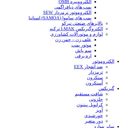
الکتروویبره OMB
پمپ های دیافراگمی
الکتروموتور ترمزدار SEW
پمپ های ساموا (SAMOA) اسپانیا
بالابرهای صنعتی نیرکو
الکتروگیربکس I-MAK ترکیه
لوازم و موتورآلات کشاورزی
علف زن – چمن زن
موتور پمپ
سم پاش
اره برقی
الکتروموتور
ضد انفجار EEX
ترمزدار
سنکرون
آسنکرون
گیربکس
شافت مستقیم
حلزونی
کرانویل پینیون
آویز
خورشیدی
دور متغیر
سایر موارد