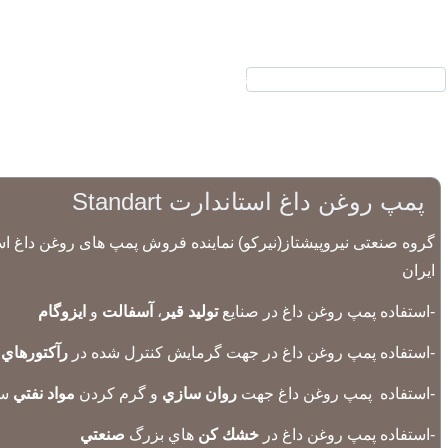
نیرکو
محصولات
الکتروموتور
گیر
ارتباط با ما
درباره ما
پمپ روغن داغ استاندارت Standart
ایران
-استفاده پمپ روغن داغ در صنايع
توليد قير
،
آسفالت
و
ايزوگام
-استفاده پمپ روغن داغ در جهت گرمايش كنترل شده در
رآكتورهاي
م
-استفاده پمپ روغن داغ جهت
روان سازي
و گرم كردن
مواد نفتي
سن
-استفاده پمپ روغن داغ در
خشك كن
هاي بزرگ
صنعتي